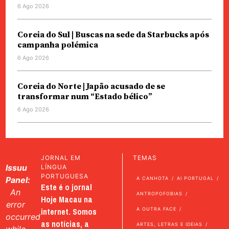
6 Ago 2026
Coreia do Sul | Buscas na sede da Starbucks após
campanha polémica
6 Ago 2026
Coreia do Norte | Japão acusado de se
transformar num “Estado bélico”
6 Ago 2026
JORNAL EM
TEMAS
Issuu
LÍNGUA
PORTUGUESA
Panel:
A CANHOTA
AI PORTUGAL
Este é o jornal
An
ANTROPOFOBIAS
Hoje Macau na
error
internet. Somos
A OUTRA FACE
occurred
as notícias, a
ARTES, LETRAS E IDEIAS