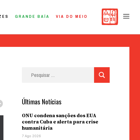
ZES
GRANDE BAÍA
VIA DO MEIO
Pesquisar
por:
Últimas Notícias
ONU condena sanções dos EUA
contra Cuba e alerta para crise
humanitária
7 Ago 2026