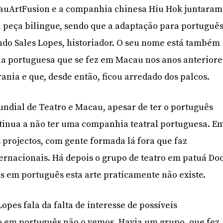
cauArtFusion e a companhia chinesa Hiu Hok juntaram
a peça bilingue, sendo que a adaptação para portuguê
ndo Sales Lopes, historiador. O seu nome está também
gua portuguesa que se fez em Macau nos anos anteriore
ania e que, desde então, ficou arredado dos palcos.
undial de Teatro e Macau, apesar de ter o português
ntinua a não ter uma companhia teatral portuguesa. E
s projectos, com gente formada lá fora que faz
ernacionais. Há depois o grupo de teatro em patuá Doc
 em português esta arte praticamente não existe.
pes fala da falta de interesse de possíveis
o em português não o vemos. Havia um grupo, que fez