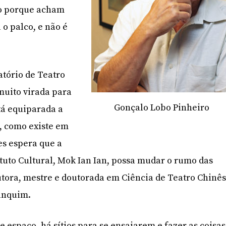
to porque acham
 o palco, e não é
tório de Teatro
uito virada para
Gonçalo Lobo Pinheiro
tá equiparada a
, como existe em
es espera que a
ituto Cultural, Mok Ian Ian, possa mudar o rumo das
utora, mestre e doutorada em Ciência de Teatro Chinê
anquim.
de espaço, há sítios para se ensaiarem e fazer as coisas