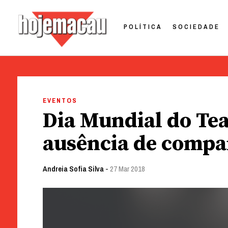
POLÍTICA
SOCIEDADE
Hoje Macau
Jornal em Língua Portuguesa
Skip
to
EVENTOS
content
Dia Mundial do Te
ausência de compa
Andreia Sofia Silva
-
27 Mar 2018