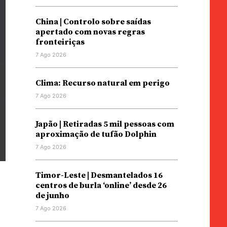
China | Controlo sobre saídas
apertado com novas regras
fronteiriças
7 Ago 2026
Clima: Recurso natural em perigo
7 Ago 2026
Japão | Retiradas 5 mil pessoas com
aproximação de tufão Dolphin
7 Ago 2026
Timor-Leste | Desmantelados 16
centros de burla ‘online’ desde 26
de junho
7 Ago 2026