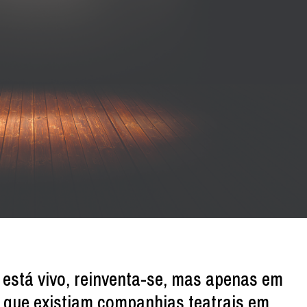
está vivo, reinventa-se, mas apenas em
 que existiam companhias teatrais em