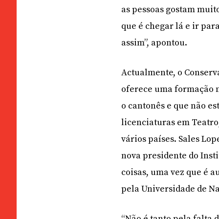
as pessoas gostam mui
que é chegar lá e ir para
assim”, apontou.
Actualmente, o Conserva
oferece uma formação m
o cantonês e que não es
licenciaturas em Teatro
vários países. Sales Lop
nova presidente do Inst
coisas, uma vez que é a
pela Universidade de N
“Não é tanto pela falta 