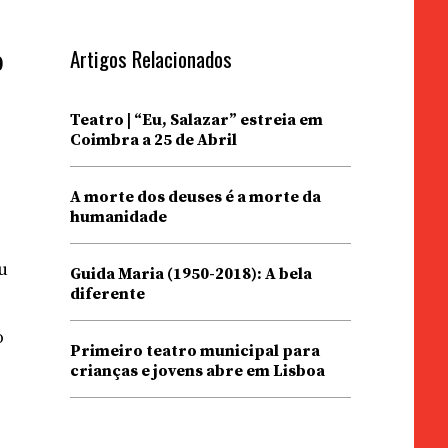
Artigos Relacionados
o
Teatro | “Eu, Salazar” estreia em
Coimbra a 25 de Abril
A morte dos deuses é a morte da
humanidade
u
Guida Maria (1950-2018): A bela
diferente
o
Primeiro teatro municipal para
crianças e jovens abre em Lisboa