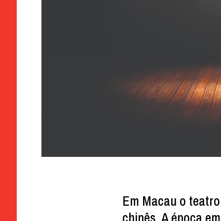
Em Macau o teatro 
chinês. A época em