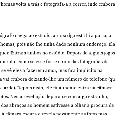
omas volta a trás e fotografa-a a correr, indo embora
ógrafo chega ao estúdio, a rapariga está lá à porta, o
homas, pois não lhe tinha dado nenhum endereço. El
s quer. Entram ambos no estúdio. Depois de alguns jogos
m rolo, como se esse fosse o rolo das fotografias da
 se vê eles a fazerem amor, mas fica implícito na
la vai embora deixando-lhe um número de telefone (q
is tarde). Depois disto, ele finalmente entra na câmara
fotos. Nesta revelação depara-se com algo estranho,
 dos abraços ao homem estivesse a olhar à procura de
a à câmara escura e revela novamente as fotos mas