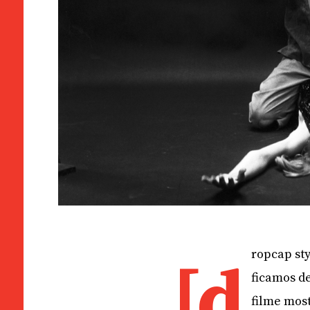
ropcap sty
[d
ficamos d
filme mos