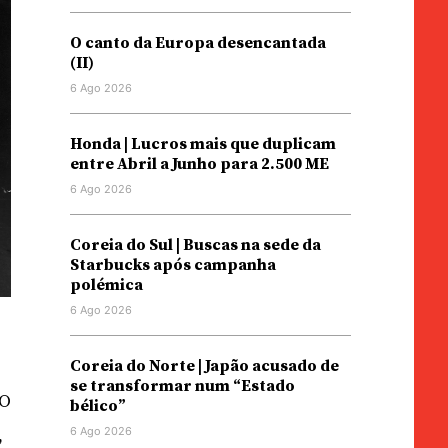
O canto da Europa desencantada
(II)
6 Ago 2026
Honda | Lucros mais que duplicam
entre Abril a Junho para 2.500 ME
6 Ago 2026
Coreia do Sul | Buscas na sede da
Starbucks após campanha
polémica
6 Ago 2026
Coreia do Norte | Japão acusado de
se transformar num “Estado
 O
bélico”
6 Ago 2026
,