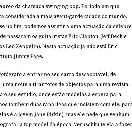
 áureo da chamada swinging pop. Período em que
ra considerada a mais avant-garde cidade do mundo.
e no fim, podemos assistir a uma actuação da célebre
e passaram os guitarristas Eric Clapton, Jeff Beck e
s Led Zeppelin). Nesta actuação já não está Eric
tituto Jimmy Page.
fotógrafo a entrar no seu carro descapotável, de
 uma noite a tirar fotos de objectos para uma revista
ra o seu estúdio, onde estão modelos à espera para
mos também duas raparigas que insistem com ele, par
elas é a jovem Jane Birkin), mas ele pede que venham
tografar a top model da época: Veruschka (é ela a faze