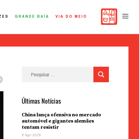
ZES
GRANDE BAÍA
VIA DO MEIO
Pesquisar
por:
Últimas Notícias
China lança ofensiva no mercado
automóvel e gigantes alemães
tentam resistir
6 Ago 2026