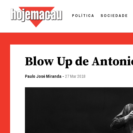
POLÍTICA
SOCIEDADE
Hoje Macau
Jornal em Língua Portuguesa
Skip
to
Blow Up de Antoni
content
Paulo José Miranda
-
27 Mar 2018