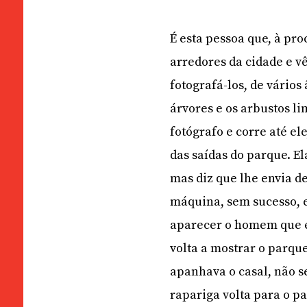
É esta pessoa que, à pr
arredores da cidade e vê
fotografá-los, de vário
árvores e os arbustos li
fotógrafo e corre até el
das saídas do parque. El
mas diz que lhe envia de
máquina, sem sucesso, e
aparecer o homem que e
volta a mostrar o parq
apanhava o casal, não s
rapariga volta para o p