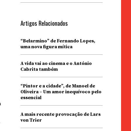
Artigos Relacionados
“Belarmino” de Fernando Lopes,
uma nova figura mítica
A vida vai ao cinema e o António
Cabrita também
“Pintor e a cidade”, de Manoel de
Oliveira – Um amor inequívoco pelo
essencial
a
A mais recente provocação de Lars
von Trier
r