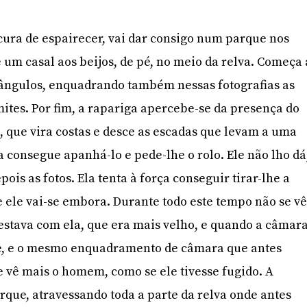
ocura de espairecer, vai dar consigo num parque nos
 um casal aos beijos, de pé, no meio da relva. Começa 
s ângulos, enquadrando também nessas fotografias as
mites. Por fim, a rapariga apercebe-se da presença do
e, que vira costas e desce as escadas que levam a uma
a consegue apanhá-lo e pede-lhe o rolo. Ele não lho dá
pois as fotos. Ela tenta à força conseguir tirar-lhe a
 ele vai-se embora. Durante todo este tempo não se v
stava com ela, que era mais velho, e quando a câmar
ue, e o mesmo enquadramento de câmara que antes
e vê mais o homem, como se ele tivesse fugido. A
arque, atravessando toda a parte da relva onde antes