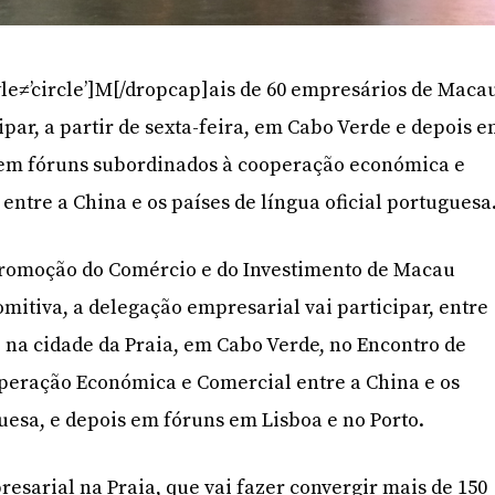
yle≠’circle’]M[/dropcap]ais de 60 empresários de Maca
ipar, a partir de sexta-feira, em Cabo Verde e depois 
 em fóruns subordinados à cooperação económica e
entre a China e os países de língua oficial portuguesa
 Promoção do Comércio e do Investimento de Macau
omitiva, a delegação empresarial vai participar, entre
, na cidade da Praia, em Cabo Verde, no Encontro de
peração Económica e Comercial entre a China e os
uesa, e depois em fóruns em Lisboa e no Porto.
esarial na Praia, que vai fazer convergir mais de 150