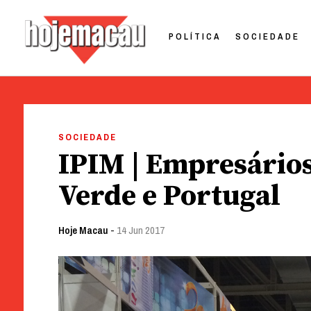
POLÍTICA
SOCIEDADE
Hoje Macau
Jornal em Língua Portuguesa
Skip
to
SOCIEDADE
content
IPIM | Empresário
Verde e Portugal
Hoje Macau
-
14 Jun 2017