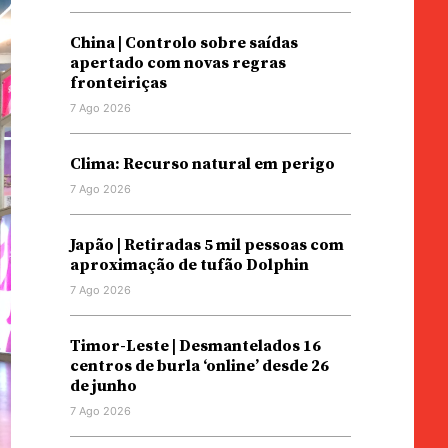
China | Controlo sobre saídas
apertado com novas regras
fronteiriças
7 Ago 2026
Clima: Recurso natural em perigo
7 Ago 2026
Japão | Retiradas 5 mil pessoas com
aproximação de tufão Dolphin
7 Ago 2026
Timor-Leste | Desmantelados 16
centros de burla ‘online’ desde 26
de junho
7 Ago 2026