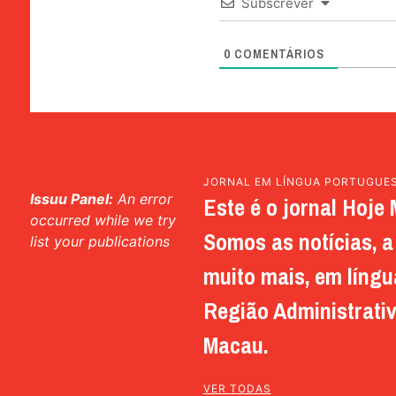
Subscrever
0
COMENTÁRIOS
JORNAL EM LÍNGUA PORTUGUE
Issuu Panel:
An error
Este é o jornal Hoje 
occurred while we try
Somos as notícias, a 
list your publications
muito mais, em língu
Região Administrativ
Macau.
VER TODAS