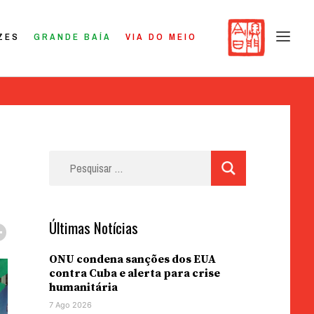
ZES
GRANDE BAÍA
VIA DO MEIO
Pesquisar
por:
Últimas Notícias
ONU condena sanções dos EUA
contra Cuba e alerta para crise
humanitária
7 Ago 2026