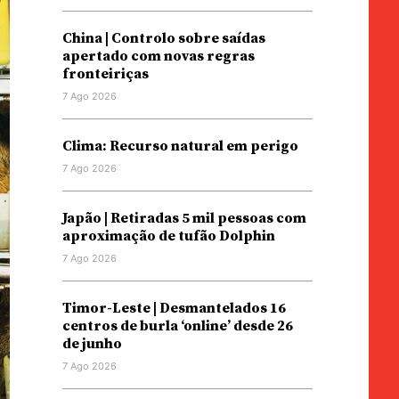
China | Controlo sobre saídas
apertado com novas regras
fronteiriças
7 Ago 2026
Clima: Recurso natural em perigo
7 Ago 2026
Japão | Retiradas 5 mil pessoas com
aproximação de tufão Dolphin
7 Ago 2026
Timor-Leste | Desmantelados 16
centros de burla ‘online’ desde 26
de junho
7 Ago 2026