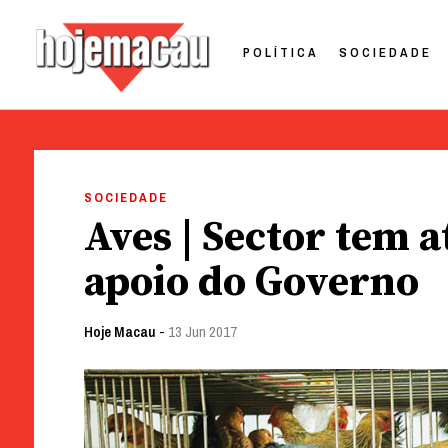
POLÍTICA
SOCIEDADE
Hoje Macau
Jornal em Língua Portuguesa
Skip
to
SOCIEDADE
content
Aves | Sector tem a
apoio do Governo
Hoje Macau
-
13 Jun 2017