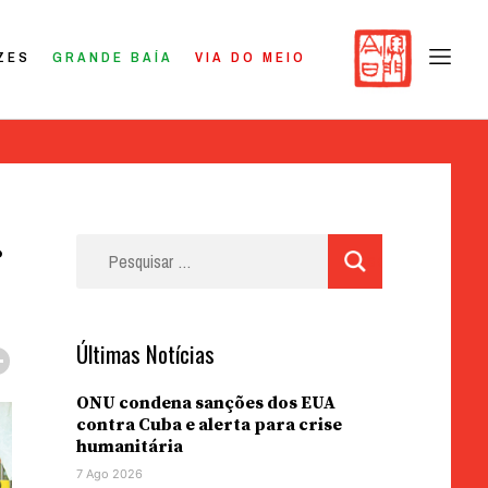
ZES
GRANDE BAÍA
VIA DO MEIO
r
Pesquisar
por:
Últimas Notícias
ONU condena sanções dos EUA
contra Cuba e alerta para crise
humanitária
7 Ago 2026