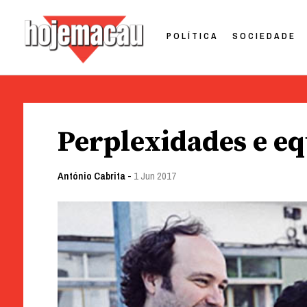
POLÍTICA
SOCIEDADE
Hoje Macau
Jornal em Língua Portuguesa
Skip
to
Perplexidades e eq
content
António Cabrita
-
1 Jun 2017