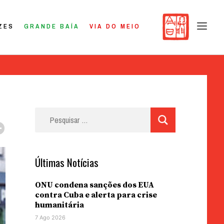
ZES
GRANDE BAÍA
VIA DO MEIO
Pesquisar
por:
Últimas Notícias
ONU condena sanções dos EUA
contra Cuba e alerta para crise
humanitária
7 Ago 2026