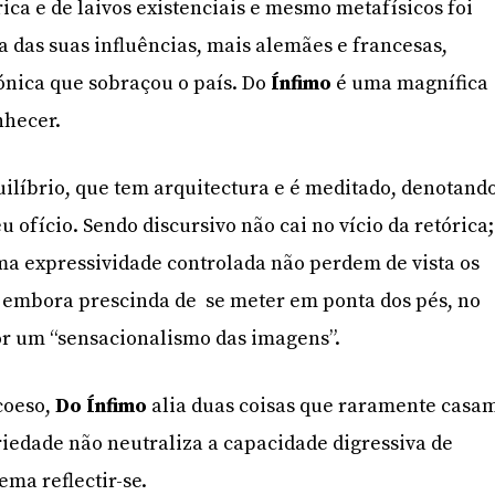
ica e de laivos existenciais e mesmo metafísicos foi
a das suas influências, mais alemães e francesas,
ónica que sobraçou o país. Do
Ínfimo
é uma magnífica
nhecer.
uilíbrio, que tem arquitectura e é meditado, denotand
 ofício. Sendo discursivo não cai no vício da retórica;
ma expressividade controlada não perdem de vista os
s embora prescinda de
se meter em ponta dos pés, no
 por um “sensacionalismo das imagens”.
coeso,
Do Ínfimo
alia duas coisas que raramente casa
briedade não neutraliza a capacidade digressiva de
ema reflectir-se.