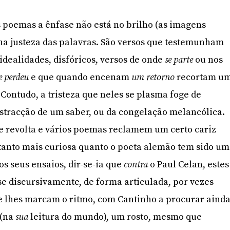
s poemas a ênfase não está no brilho (as imagens
na justeza das palavras. São versos que testemunham
dealidades, disfóricos, versos de onde
se parte
ou nos
e perdeu
e que quando encenam
um retorno
recortam u
ontudo, a tristeza que neles se plasma foge de
stracção de um saber, ou da congelação melancólica.
e revolta e vários poemas reclamem um certo cariz
a tanto mais curiosa quanto o poeta alemão tem sido um
os seus ensaios, dir-se-ia que
contra
o Paul Celan, estes
 discursivamente, de forma articulada, por vezes
e lhes marcam o ritmo, com Cantinho a procurar aind
 (na
sua
leitura do mundo), um rosto, mesmo que