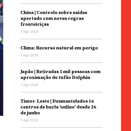
China | Controlo sobre saídas
apertado com novas regras
fronteiriças
7 Ago 2026
Clima: Recurso natural em perigo
7 Ago 2026
Japão | Retiradas 5 mil pessoas com
aproximação de tufão Dolphin
7 Ago 2026
Timor-Leste | Desmantelados 16
centros de burla ‘online’ desde 26
de junho
7 Ago 2026