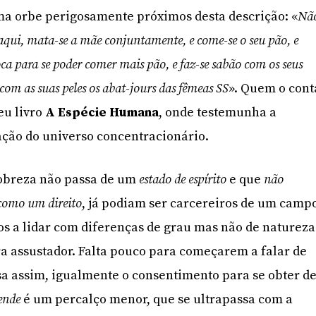
a orbe perigosamente próximos desta descrição: «
Nã
 aqui, mata-se a mãe conjuntamente, e come-se o seu pão, e
ca para se poder comer mais pão, e faz-se sabão com os seus
 com as suas peles os abat-jours das fêmeas SS
». Quem o cont
eu livro
A Espécie Humana
, onde testemunha a
ão do universo concentracionário.
pobreza não passa de um
estado de espírito
e que
não
como um direito
, já podiam ser carcereiros de um camp
os a lidar com diferenças de grau mas não de natureza
ura assustador. Falta pouco para começarem a falar de
sa assim, igualmente o consentimento para se obter d
tende
é um percalço menor, que se ultrapassa com a