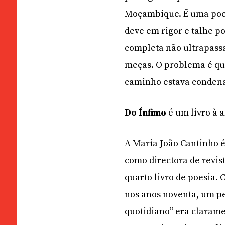
Moçambique. Ē uma poet
deve em rigor e talhe p
completa não ultrapassa
meças. O problema é qu
caminho estava condenad
Do Ínfimo
é um livro à 
A Maria João Cantinho é
como directora de revista
quarto livro de poesia.
nos anos noventa, um pe
quotidiano” era clara