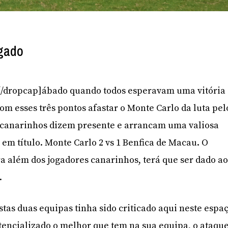
gado
]S[/dropcap]ábado quando todos esperavam uma vitória
om esses três pontos afastar o Monte Carlo da luta pel
 os canarinhos dizem presente e arrancam uma valiosa
 em título. Monte Carlo 2 vs 1 Benfica de Macau. O
ra além dos jogadores canarinhos, terá que ser dado a
.
stas duas equipas tinha sido criticado aqui neste espa
tencializado o melhor que tem na sua equipa, o ataque