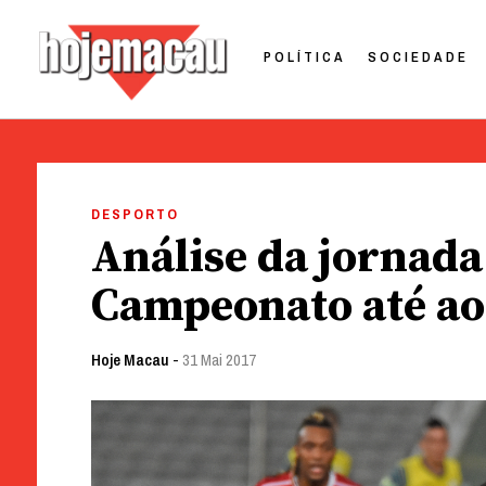
POLÍTICA
SOCIEDADE
Hoje Macau
Jornal em Língua Portuguesa
Skip
to
DESPORTO
content
Análise da jornada 
Campeonato até ao
Hoje Macau
-
31 Mai 2017