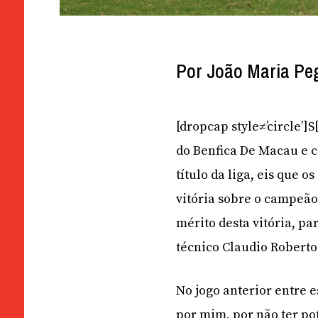
Por João Maria Pe
[dropcap style≠’circle’
do Benfica De Macau e c
título da liga, eis que
vitória sobre o campeão
mérito desta vitória, pa
técnico Claudio Roberto
No jogo anterior entre e
por mim, por não ter po