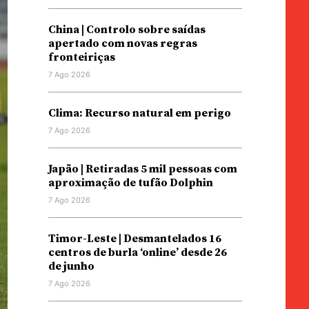
China | Controlo sobre saídas
apertado com novas regras
fronteiriças
7 Ago 2026
Clima: Recurso natural em perigo
7 Ago 2026
Japão | Retiradas 5 mil pessoas com
aproximação de tufão Dolphin
7 Ago 2026
Timor-Leste | Desmantelados 16
centros de burla ‘online’ desde 26
de junho
7 Ago 2026