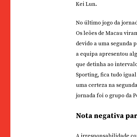
Kei Lun.
No último jogo da jornad
Os leões de Macau vira
devido a uma segunda pa
a equipa apresentou a
que detinha ao interval
Sporting, fica tudo igua
uma certeza na segunda
jornada foi o grupo da P
Nota negativa pa
A irresponsabilidade co