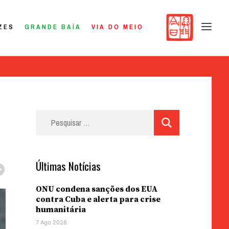
ZES
GRANDE BAÍA
VIA DO MEIO
Pesquisar
por:
Últimas Notícias
ONU condena sanções dos EUA
contra Cuba e alerta para crise
humanitária
7 Ago 2026