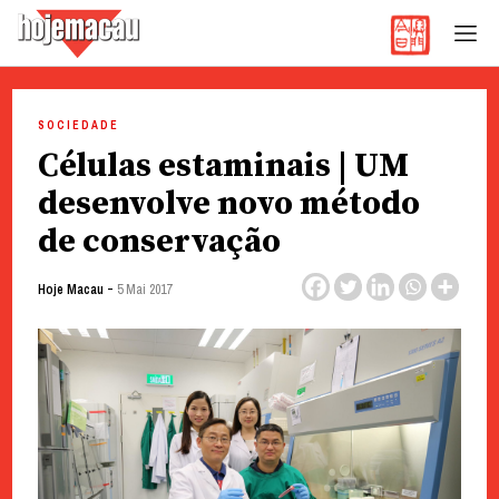
Hoje Macau
Jornal em Língua Portuguesa
Skip
to
SOCIEDADE
content
Células estaminais | UM
desenvolve novo método
de conservação
-
Hoje Macau
5 Mai 2017