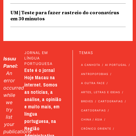
UM | Teste para fazer rastreio do coronavírus
em 30 minutos
JORNAL EM
TEMAS
Issuu
LÍNGUA
PORTUGUESA
Panel:
A CANHOTA
AI PORTUGAL
Este é o jornal
An
ANTROPOFOBIAS
Hoje Macau na
error
internet. Somos
A OUTRA FACE
occurred
as notícias, a
ARTES, LETRAS E IDEIAS
while
análise, a opinião
we
BREVES
CARTOGRAFIAS
e muito mais, em
try
CARTOGRAFIAS
língua
list
portuguesa, na
CHINA / ÁSIA
your
Região
CRÓNICO ORIENTE
publications
Administrativa