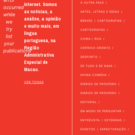
error
internet. Somos
A OUTRA FACE
occurred
as notícias, a
ARTES, LETRAS E IDEIAS
while
análise, a opinião
we
BREVES
CARTOGRAFIAS
e muito mais, em
try
CARTOGRAFIAS
língua
list
portuguesa, na
CHINA / ÁSIA
your
Região
CRÓNICO ORIENTE
publications
Administrativa
DESPORTO
Especial de
DE TUDO E DE NADA
Macau.
DIVINA COMÉDIA
VER TODAS
DIÁRIOS DE PRÓSPERO
DIÁRIOS DE PRÓSPERO
EDITORIAL
EM MODO DE PERGUNTAR
ENTREVISTA
ESTENDAIS
EVENTOS
EXPECTORAÇÃO