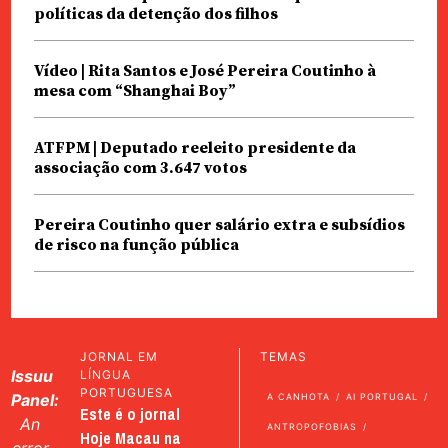
políticas da detenção dos filhos
Vídeo | Rita Santos e José Pereira Coutinho à
mesa com “Shanghai Boy”
ATFPM | Deputado reeleito presidente da
associação com 3.647 votos
Pereira Coutinho quer salário extra e subsídios
de risco na função pública
JORNAL EM
TEMAS
Issuu
LÍNGUA
PORTUGUESA
Panel:
A CANHOTA
AI PORTUGAL
Este é o jornal
An
ANTROPOFOBIAS
Hoje Macau na