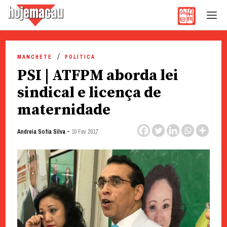
Hoje Macau
Jornal em Língua Portuguesa
Skip
to
MANCHETE
POLÍTICA
content
PSI | ATFPM aborda lei
sindical e licença de
maternidade
-
Andreia Sofia Silva
10 Fev 2017