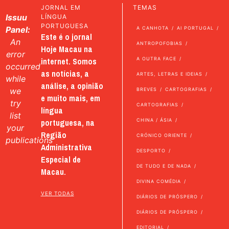
JORNAL EM
TEMAS
Issuu
LÍNGUA
PORTUGUESA
Panel:
A CANHOTA
AI PORTUGAL
Este é o jornal
An
ANTROPOFOBIAS
Hoje Macau na
error
internet. Somos
A OUTRA FACE
occurred
as notícias, a
ARTES, LETRAS E IDEIAS
while
análise, a opinião
we
BREVES
CARTOGRAFIAS
e muito mais, em
try
CARTOGRAFIAS
língua
list
portuguesa, na
CHINA / ÁSIA
your
Região
CRÓNICO ORIENTE
publications
Administrativa
DESPORTO
Especial de
DE TUDO E DE NADA
Macau.
DIVINA COMÉDIA
VER TODAS
DIÁRIOS DE PRÓSPERO
DIÁRIOS DE PRÓSPERO
EDITORIAL