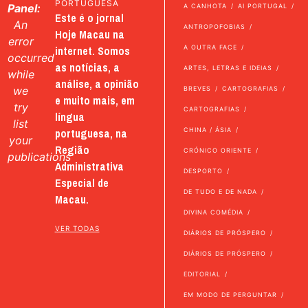
PORTUGUESA
Panel:
A CANHOTA
AI PORTUGAL
Este é o jornal
An
ANTROPOFOBIAS
Hoje Macau na
error
internet. Somos
A OUTRA FACE
occurred
as notícias, a
ARTES, LETRAS E IDEIAS
while
análise, a opinião
we
BREVES
CARTOGRAFIAS
e muito mais, em
try
CARTOGRAFIAS
língua
list
portuguesa, na
CHINA / ÁSIA
your
Região
CRÓNICO ORIENTE
publications
Administrativa
DESPORTO
Especial de
DE TUDO E DE NADA
Macau.
DIVINA COMÉDIA
VER TODAS
DIÁRIOS DE PRÓSPERO
DIÁRIOS DE PRÓSPERO
EDITORIAL
EM MODO DE PERGUNTAR