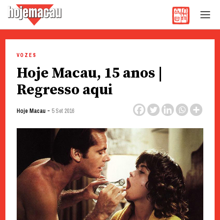
Hoje Macau
Jornal em Língua Portuguesa
Skip
to
VOZES
content
Hoje Macau, 15 anos |
Regresso aqui
-
Hoje Macau
5 Set 2016