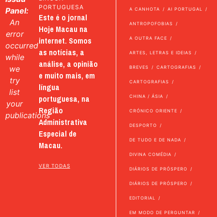
PORTUGUESA
Panel:
A CANHOTA
AI PORTUGAL
Este é o jornal
An
ANTROPOFOBIAS
Hoje Macau na
error
internet. Somos
A OUTRA FACE
occurred
as notícias, a
ARTES, LETRAS E IDEIAS
while
análise, a opinião
we
BREVES
CARTOGRAFIAS
e muito mais, em
try
CARTOGRAFIAS
língua
list
portuguesa, na
CHINA / ÁSIA
your
Região
CRÓNICO ORIENTE
publications
Administrativa
DESPORTO
Especial de
DE TUDO E DE NADA
Macau.
DIVINA COMÉDIA
VER TODAS
DIÁRIOS DE PRÓSPERO
DIÁRIOS DE PRÓSPERO
EDITORIAL
EM MODO DE PERGUNTAR