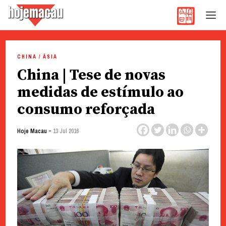
Hoje Macau
Jornal em Língua Portuguesa
Skip
to
CHINA / ÁSIA
content
China | Tese de novas
medidas de estímulo ao
consumo reforçada
-
Hoje Macau
13 Jul 2016