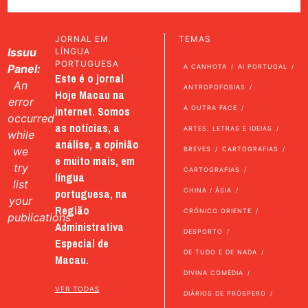
JORNAL EM
TEMAS
Issuu
LÍNGUA
PORTUGUESA
Panel:
A CANHOTA
AI PORTUGAL
Este é o jornal
An
ANTROPOFOBIAS
Hoje Macau na
error
internet. Somos
A OUTRA FACE
occurred
as notícias, a
ARTES, LETRAS E IDEIAS
while
análise, a opinião
we
BREVES
CARTOGRAFIAS
e muito mais, em
try
CARTOGRAFIAS
língua
list
portuguesa, na
CHINA / ÁSIA
your
Região
CRÓNICO ORIENTE
publications
Administrativa
DESPORTO
Especial de
DE TUDO E DE NADA
Macau.
DIVINA COMÉDIA
VER TODAS
DIÁRIOS DE PRÓSPERO