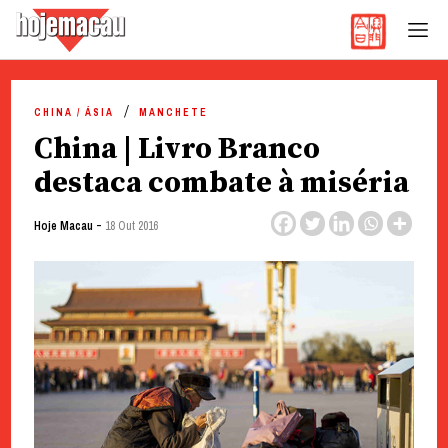
Hoje Macau
Jornal em Língua Portuguesa
Skip
to
CHINA / ÁSIA
MANCHETE
content
China | Livro Branco
destaca combate à miséria
-
Hoje Macau
18 Out 2016