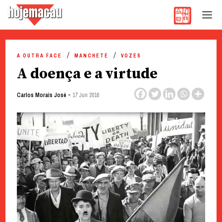
Hoje Macau
Jornal em Língua Portuguesa
Skip
to
A OUTRA FACE
MANCHETE
VOZES
content
A doença e a virtude
-
Carlos Morais José
17 Jun 2016