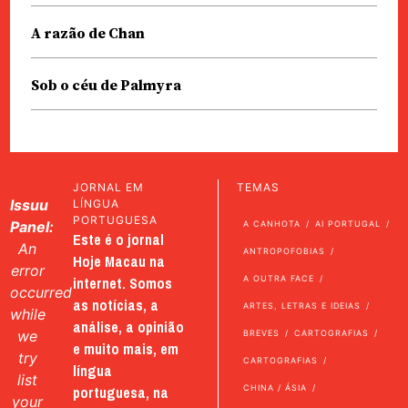
A razão de Chan
Sob o céu de Palmyra
JORNAL EM
TEMAS
Issuu
LÍNGUA
PORTUGUESA
Panel:
A CANHOTA
AI PORTUGAL
Este é o jornal
An
ANTROPOFOBIAS
Hoje Macau na
error
internet. Somos
A OUTRA FACE
occurred
as notícias, a
ARTES, LETRAS E IDEIAS
while
análise, a opinião
we
BREVES
CARTOGRAFIAS
e muito mais, em
try
CARTOGRAFIAS
língua
list
portuguesa, na
CHINA / ÁSIA
your