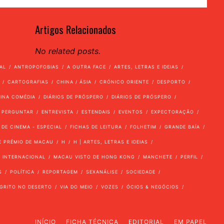
Artigos Relacionados
No related posts.
AL
ANTROPOFOBIAS
A OUTRA FACE
ARTES, LETRAS E IDEIAS
CARTOGRAFIAS
CHINA / ÁSIA
CRÓNICO ORIENTE
DESPORTO
VINA COMÉDIA
DIÁRIOS DE PRÓSPERO
DIÁRIOS DE PRÓSPERO
 PERGUNTAR
ENTREVISTA
ESTENDAIS
EVENTOS
EXPECTORAÇÃO
 DE CINEMA - ESPECIAL
FICHAS DE LEITURA
FOLHETIM
GRANDE BAÍA
E PRÉMIO DE MACAU
H
H | ARTES, LETRAS E IDEIAS
INTERNACIONAL
MACAU VISTO DE HONG KONG
MANCHETE
PERFIL
S
POLÍTICA
REPORTAGEM
SEXANÁLISE
SOCIEDADE
GRITO NO DESERTO
VIA DO MEIO
VOZES
ÓCIOS & NEGÓCIOS
INÍCIO
FICHA TÉCNICA
EDITORIAL
EM PAPEL