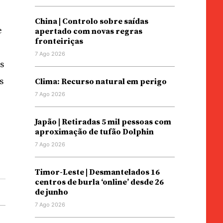
China | Controlo sobre saídas
e
apertado com novas regras
fronteiriças
7 Ago 2026
s
s
Clima: Recurso natural em perigo
7 Ago 2026
Japão | Retiradas 5 mil pessoas com
aproximação de tufão Dolphin
7 Ago 2026
Timor-Leste | Desmantelados 16
centros de burla ‘online’ desde 26
de junho
7 Ago 2026