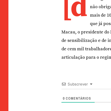
[d
não obriga
mais de 1
que já po
Macau, o presidente do 
de sensibilização e de 
de cem mil trabalhadore
articulação para o regim
Subscrever
0
COMENTÁRIOS