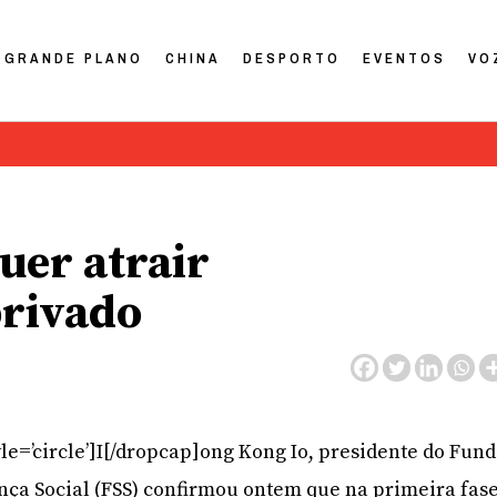
GRANDE PLANO
CHINA
DESPORTO
EVENTOS
VO
uer atrair
privado
le=’circle’]I[/dropcap]ong Kong Io, presidente do Fun
nça Social (FSS) confirmou ontem que na primeira fas