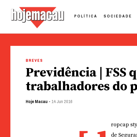
POLÍTICA
SOCIEDADE
Hoje Macau
Jornal em Língua Portuguesa
Skip
to
BREVES
content
Previdência | FSS q
trabalhadores do 
Hoje Macau
-
14 Jun 2016
ropcap sty
de Segura