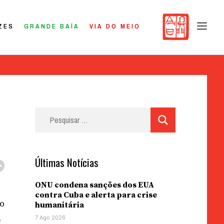
ZES
GRANDE BAÍA
VIA DO MEIO
Pesquisar
por:
Últimas Notícias
ONU condena sanções dos EUA
contra Cuba e alerta para crise
do
humanitária
7 Ago 2026
e