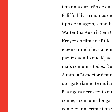
tem uma duração de quas
É difícil livrarmo-nos 
tipo de imagem, semelha
Walter (na Áustria) em
Krøyer do filme de Bill
e pensar nela leva a l
partir daquilo que lê, a
mais comum a todos. É 
A minha Lispector é mui
obrigatoriamente muita
E já agora acrescento qu
começa com uma longa
cometeu um crime tem 