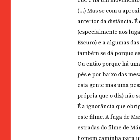
que é há um movimento 
(…) Mas se com a aproxi
anterior da distância. É
(especialmente aos lug
Escuro) e a algumas das 
também se dá porque es
Ou então porque há uma 
pés e por baixo das mes
esta gente mas uma pess
própria que o diz) não 
É a ignorância que obrig
este filme. A fuga de M
estradas do filme de Má
homem caminha para um 