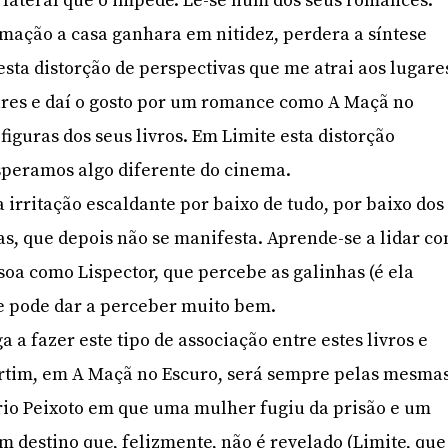
lateral que o impede. Lê-se num dos seus romances:
mação a casa ganhara em nitidez, perdera a síntese
 esta distorção de perspectivas que me atrai aos lugare
ares e daí o gosto por um romance como A Maçã no
figuras dos seus livros. Em Limite esta distorção
peramos algo diferente do cinema.
irritação escaldante por baixo de tudo, por baixo dos
as, que depois não se manifesta. Aprende-se a lidar c
oa como Lispector, que percebe as galinhas (é ela
se pode dar a perceber muito bem.
a a fazer este tipo de associação entre estes livros e
artim, em A Maçã no Escuro, será sempre pelas mesma
rio Peixoto em que uma mulher fugiu da prisão e um
destino que, felizmente, não é revelado (Limite, que