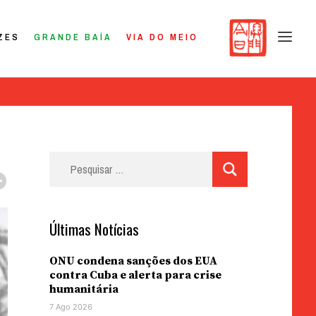
ZES
GRANDE BAÍA
VIA DO MEIO
Pesquisar
por:
Últimas Notícias
ONU condena sanções dos EUA
contra Cuba e alerta para crise
humanitária
7 Ago 2026