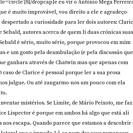
le=’circle’]S[/dropcap]e eu vir o António Mega Ferreir
que é muito improvável, vou direito a ele e agradeço-
 despertado a curiosidade para ler dois autores: Clari
e Sebald, autores acerca de quem li duas crónicas suas
 Sebald é sério, muito sério, porque provocou em mim
as e um gosto pela deambulação (e pela discussão qu
 que ganhara através de Chatwin mas que apenas com
 caso de Clarice é pessoal porque ler a sua prosa
 nos julgue. Ou até zangarmo-nos um pouco com ela
to.
inventar mistérios. Se Limite, de Mário Peixoto, me faz
ice Lispector é porque em ambos há algo que está ali
 nos escapa. Quando parece que estamos a descobrir 