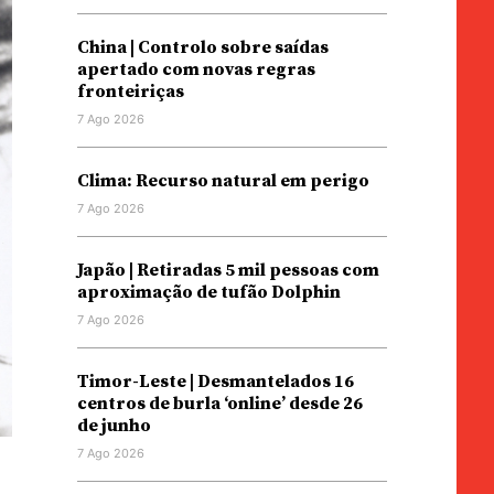
China | Controlo sobre saídas
apertado com novas regras
fronteiriças
7 Ago 2026
Clima: Recurso natural em perigo
7 Ago 2026
Japão | Retiradas 5 mil pessoas com
aproximação de tufão Dolphin
7 Ago 2026
Timor-Leste | Desmantelados 16
centros de burla ‘online’ desde 26
de junho
7 Ago 2026