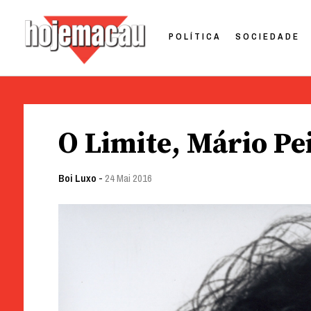
POLÍTICA
SOCIEDADE
Hoje Macau
Jornal em Língua Portuguesa
Skip
to
O Limite, Mário Pe
content
Boi Luxo
-
24 Mai 2016