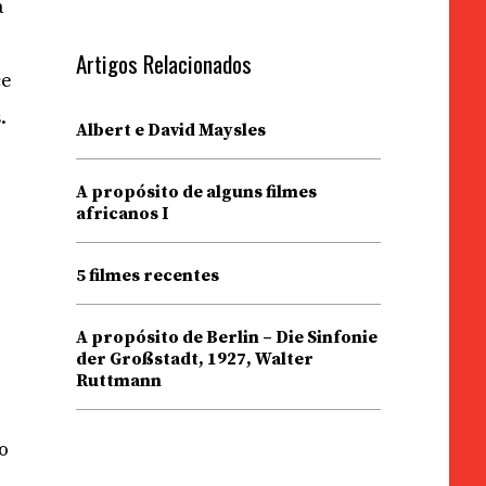
a
Artigos Relacionados
ce
.
Albert e David Maysles
e
A propósito de alguns filmes
africanos I
5 filmes recentes
A propósito de Berlin – Die Sinfonie
der Großstadt, 1927, Walter
Ruttmann
o