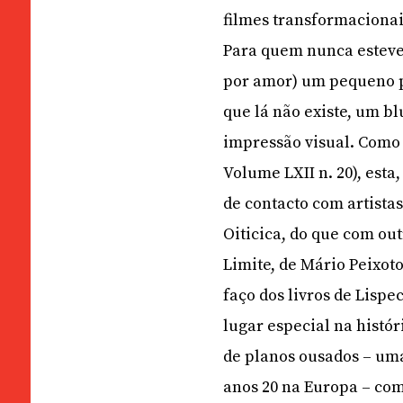
filmes transformacionai
Para quem nunca esteve 
por amor) um pequeno p
que lá não existe, um b
impressão visual. Como 
Volume LXII n. 20), esta
de contacto com artistas
Oiticica, do que com out
Limite, de Mário Peixot
faço dos livros de Lispe
lugar especial na histó
de planos ousados – uma
anos 20 na Europa – co