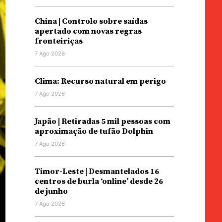
China | Controlo sobre saídas
apertado com novas regras
fronteiriças
7 Ago 2026
Clima: Recurso natural em perigo
7 Ago 2026
Japão | Retiradas 5 mil pessoas com
aproximação de tufão Dolphin
7 Ago 2026
Timor-Leste | Desmantelados 16
centros de burla ‘online’ desde 26
de junho
7 Ago 2026