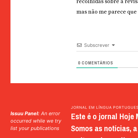
recolhidas sobre a revi
mas não me parece que s
Subscrever
0
COMENTÁRIOS
JORNAL EM LÍNGUA PORTUGUE
Issuu Panel:
An error
Este é o jornal Hoje 
occurred while we try
Somos as notícias, a 
list your publications