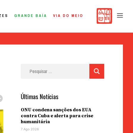
ZES
GRANDE BAÍA
VIA DO MEIO
Pesquisar
por:
Últimas Notícias
ONU condena sanções dos EUA
contra Cuba e alerta para crise
humanitária
7 Ago 2026