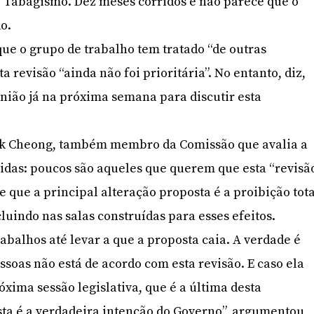
o Tabagismo. Dez meses corridos e não parece que o
o.
que o grupo de trabalho tem tratado “de outras
a revisão “ainda não foi prioritária”. No entanto, diz,
nião já na próxima semana para discutir esta
ok Cheong, também membro da Comissão que avalia a
úvidas: poucos são aqueles que querem que esta “revisã
se que a principal alteração proposta é a proibição tot
luindo nas salas construídas para esses efeitos.
trabalhos até levar a que a proposta caia. A verdade é
ssoas não está de acordo com esta revisão. E caso ela
xima sessão legislativa, que é a última desta
 Esta é a verdadeira intenção do Governo”, argumentou