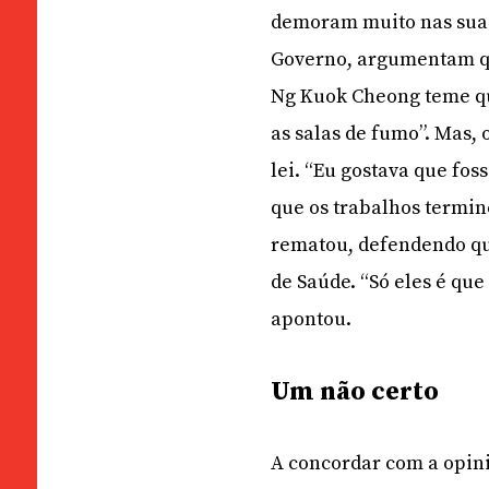
demoram muito nas suas
Governo, argumentam qu
Ng Kuok Cheong teme que
as salas de fumo”. Mas, 
lei. “Eu gostava que fos
que os trabalhos termin
rematou, defendendo que
de Saúde. “Só eles é qu
apontou.
Um não certo
A concordar com a opin