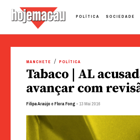
POLÍTICA
SOCIEDADE
Hoje Macau
Jornal em Língua Portuguesa
Skip
to
MANCHETE
POLÍTICA
content
Tabaco | AL acusad
avançar com revisã
Filipa Araújo
e
Flora Fong
-
13 Mai 2016