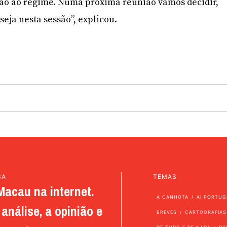
são ao regime. Numa próxima reunião vamos decidir,
eja nesta sessão”, explicou.
SA
TEMAS
Macau na internet.
A CANHOTA
AI PORTUG
análise, a opinião e
BREVES
CARTOGRAFIAS