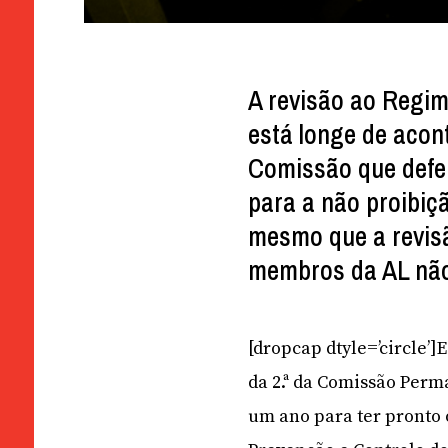
A revisão ao Regi
está longe de acon
Comissão que defe
para a não proibiç
mesmo que a revis
membros da AL nã
[dropcap dtyle=’circle’
da 2.ª da Comissão Perm
um ano para ter pronto 