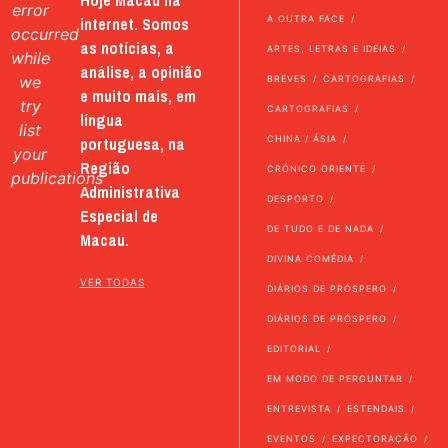
Hoje Macau na
error
internet. Somos
A OUTRA FACE
occurred
as notícias, a
ARTES, LETRAS E IDEIAS
while
análise, a opinião
we
BREVES
CARTOGRAFIAS
e muito mais, em
try
CARTOGRAFIAS
língua
list
portuguesa, na
CHINA / ÁSIA
your
Região
CRÓNICO ORIENTE
publications
Administrativa
DESPORTO
Especial de
DE TUDO E DE NADA
Macau.
DIVINA COMÉDIA
VER TODAS
DIÁRIOS DE PRÓSPERO
DIÁRIOS DE PRÓSPERO
EDITORIAL
EM MODO DE PERGUNTAR
ENTREVISTA
ESTENDAIS
EVENTOS
EXPECTORAÇÃO