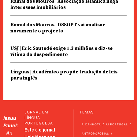
Ramal dos Mouros | Associação Islâmica nega
interesses imobiliários
Ramal dos Mouros | DSSOPT vai analisar
novamente o projecto
USJ | Eric Sautedé exige 1.3 milhões e diz-se
vítima do despedimento
Línguas | Académico propõe tradução de leis
para inglês
JORNAL EM
TEMAS
Issuu
LÍNGUA
PORTUGUESA
Panel:
A CANHOTA
AI PORTUGAL
Este é o jornal
An
ANTROPOFOBIAS