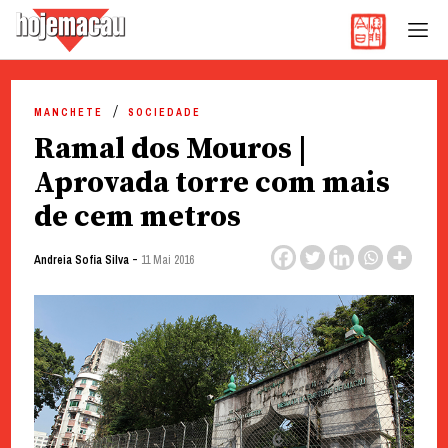
Hoje Macau
Jornal em Língua Portuguesa
Skip
to
MANCHETE
SOCIEDADE
content
Ramal dos Mouros |
Aprovada torre com mais
de cem metros
-
Andreia Sofia Silva
11 Mai 2016