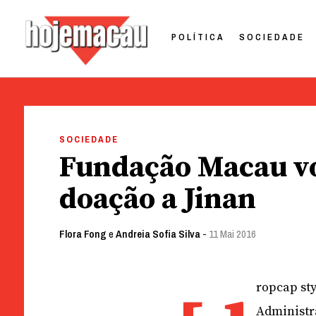
POLÍTICA
SOCIEDADE
Hoje Macau
Jornal em Língua Portuguesa
Skip
to
SOCIEDADE
content
Fundação Macau vol
doação a Jinan
Flora Fong
e
Andreia Sofia Silva
-
11 Mai 2016
ropcap sty
Administr