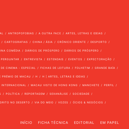
AL
ANTROPOFOBIAS
A OUTRA FACE
ARTES, LETRAS E IDEIAS
CARTOGRAFIAS
CHINA / ÁSIA
CRÓNICO ORIENTE
DESPORTO
VINA COMÉDIA
DIÁRIOS DE PRÓSPERO
DIÁRIOS DE PRÓSPERO
 PERGUNTAR
ENTREVISTA
ESTENDAIS
EVENTOS
EXPECTORAÇÃO
 DE CINEMA - ESPECIAL
FICHAS DE LEITURA
FOLHETIM
GRANDE BAÍA
E PRÉMIO DE MACAU
H
H | ARTES, LETRAS E IDEIAS
INTERNACIONAL
MACAU VISTO DE HONG KONG
MANCHETE
PERFIL
S
POLÍTICA
REPORTAGEM
SEXANÁLISE
SOCIEDADE
GRITO NO DESERTO
VIA DO MEIO
VOZES
ÓCIOS & NEGÓCIOS
INÍCIO
FICHA TÉCNICA
EDITORIAL
EM PAPEL