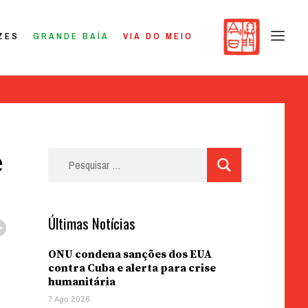
ZES
GRANDE BAÍA
VIA DO MEIO
e
Pesquisar
por:
Últimas Notícias
ONU condena sanções dos EUA
contra Cuba e alerta para crise
humanitária
7 Ago 2026