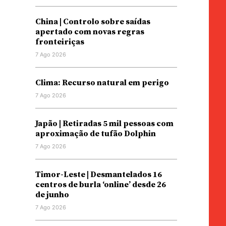
China | Controlo sobre saídas
apertado com novas regras
fronteiriças
7 Ago 2026
Clima: Recurso natural em perigo
7 Ago 2026
Japão | Retiradas 5 mil pessoas com
aproximação de tufão Dolphin
7 Ago 2026
Timor-Leste | Desmantelados 16
centros de burla ‘online’ desde 26
de junho
7 Ago 2026