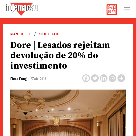
Hoje Macau
Jornal em Língua Portuguesa
Skip
to
MANCHETE
SOCIEDADE
content
Dore | Lesados rejeitam
devolução de 20% do
investimento
-
Flora Fong
27 Abr 2016