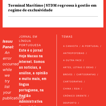
Terminal Marítimo | STDM regressa à gestão em
regime de exclusividade
JORNAL EM
TEMAS
Issuu
LÍNGUA
PORTUGUESA
Panel:
A CANHOTA
AI PORTUGAL
Este é o jornal
An
ANTROPOFOBIAS
Hoje Macau na
error
internet. Somos
A OUTRA FACE
occurred
as notícias, a
ARTES, LETRAS E IDEIAS
while
análise, a opinião
we
BREVES
CARTOGRAFIAS
e muito mais, em
try
CARTOGRAFIAS
língua
list
portuguesa, na
CHINA / ÁSIA
your
Região
CRÓNICO ORIENTE
publications
Administrativa
DESPORTO