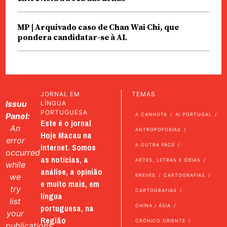
MP | Arquivado caso de Chan Wai Chi, que
pondera candidatar-se à AL
JORNAL EM
TEMAS
Issuu
LÍNGUA
PORTUGUESA
Panel:
A CANHOTA
AI PORTUGAL
Este é o jornal
An
ANTROPOFOBIAS
Hoje Macau na
error
internet. Somos
A OUTRA FACE
occurred
as notícias, a
ARTES, LETRAS E IDEIAS
while
análise, a opinião
we
BREVES
CARTOGRAFIAS
e muito mais, em
try
CARTOGRAFIAS
língua
list
portuguesa, na
CHINA / ÁSIA
your
Região
CRÓNICO ORIENTE
publications