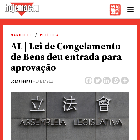
Hoje Macau
Jornal em Língua Portuguesa
Skip
to
MANCHETE
POLÍTICA
content
AL | Lei de Congelamento
de Bens deu entrada para
aprovação
-
Joana Freitas
17 Mar 2016