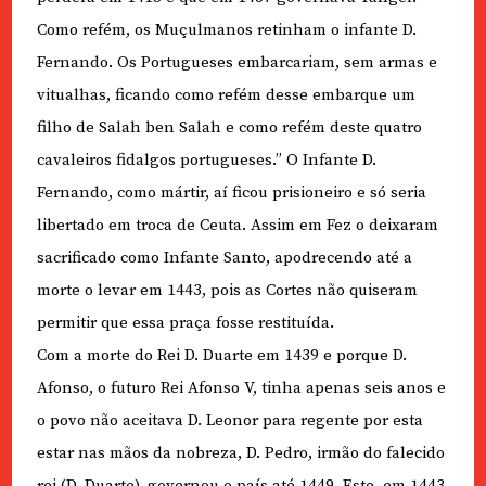
Como refém, os Muçulmanos retinham o infante D.
Fernando. Os Portugueses embarcariam, sem armas e
vitualhas, ficando como refém desse embarque um
filho de Salah ben Salah e como refém deste quatro
cavaleiros fidalgos portugueses.” O Infante D.
Fernando, como mártir, aí ficou prisioneiro e só seria
libertado em troca de Ceuta. Assim em Fez o deixaram
sacrificado como Infante Santo, apodrecendo até a
morte o levar em 1443, pois as Cortes não quiseram
permitir que essa praça fosse restituída.
Com a morte do Rei D. Duarte em 1439 e porque D.
Afonso, o futuro Rei Afonso V, tinha apenas seis anos e
o povo não aceitava D. Leonor para regente por esta
estar nas mãos da nobreza, D. Pedro, irmão do falecido
rei (D. Duarte), governou o país até 1449. Este, em 1443