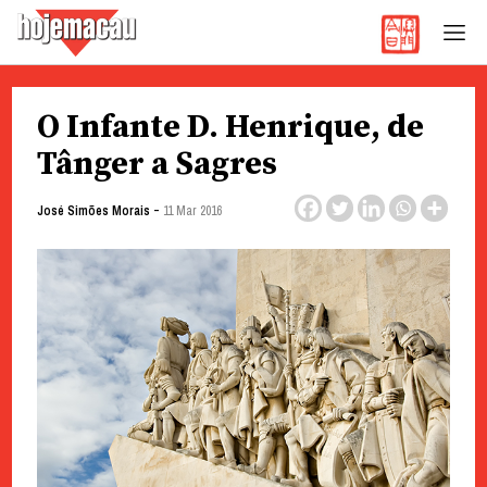
Hoje Macau
Jornal em Língua Portuguesa
Skip
O Infante D. Henrique, de
to
content
Tânger a Sagres
-
José Simões Morais
11 Mar 2016