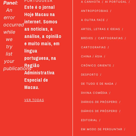
PORTUGUESA
Panel:
A CANHOTA
AI PORTUGAL
Este é o jornal
An
ANTROPOFOBIAS
Hoje Macau na
error
internet. Somos
A OUTRA FACE
occurred
as notícias, a
ARTES, LETRAS E IDEIAS
while
análise, a opinião
we
BREVES
CARTOGRAFIAS
e muito mais, em
try
CARTOGRAFIAS
língua
list
portuguesa, na
CHINA / ÁSIA
your
Região
CRÓNICO ORIENTE
publications
Administrativa
DESPORTO
Especial de
DE TUDO E DE NADA
Macau.
DIVINA COMÉDIA
VER TODAS
DIÁRIOS DE PRÓSPERO
DIÁRIOS DE PRÓSPERO
EDITORIAL
EM MODO DE PERGUNTAR