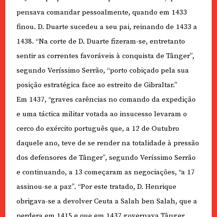
pensava comandar pessoalmente, quando em 1433
finou. D. Duarte sucedeu a seu pai, reinando de 1433 a
1438. “Na corte de D. Duarte fizeram-se, entretanto
sentir as correntes favoráveis à conquista de Tânger”,
segundo Veríssimo Serrão, “porto cobiçado pela sua
posição estratégica face ao estreito de Gibraltar.”
Em 1437, “graves carências no comando da expedição
e uma táctica militar votada ao insucesso levaram o
cerco do exército português que, a 12 de Outubro
daquele ano, teve de se render na totalidade à pressão
dos defensores de Tânger”, segundo Veríssimo Serrão
e continuando, a 13 começaram as negociações, “a 17
assinou-se a paz”. “Por este tratado, D. Henrique
obrigava-se a devolver Ceuta a Salah ben Salah, que a
perdera em 1415 e que em 1437 governava Tânger.