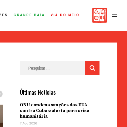
ZES
GRANDE BAÍA
VIA DO MEIO
Pesquisar
por:
Últimas Notícias
ONU condena sanções dos EUA
contra Cuba e alerta para crise
humanitária
7 Ago 2026