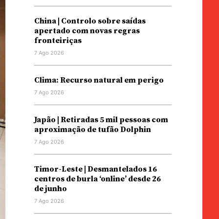
China | Controlo sobre saídas
apertado com novas regras
fronteiriças
7 Ago 2026
Clima: Recurso natural em perigo
7 Ago 2026
Japão | Retiradas 5 mil pessoas com
aproximação de tufão Dolphin
7 Ago 2026
Timor-Leste | Desmantelados 16
centros de burla ‘online’ desde 26
de junho
7 Ago 2026