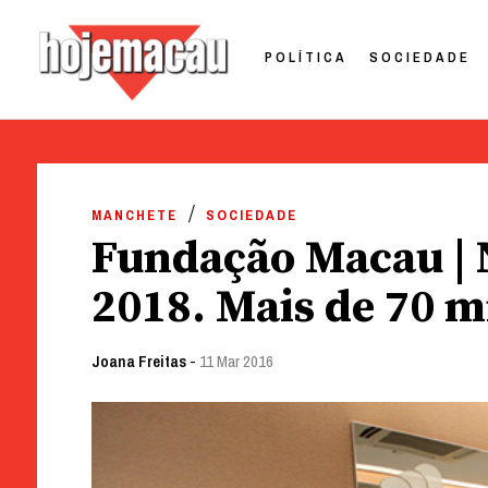
POLÍTICA
SOCIEDADE
Hoje Macau
Jornal em Língua Portuguesa
Skip
to
MANCHETE
SOCIEDADE
content
Fundação Macau | 
2018. Mais de 70 
Joana Freitas
-
11 Mar 2016