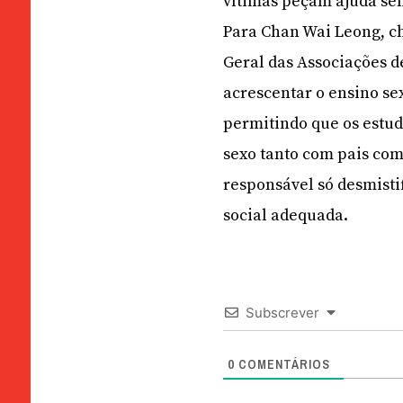
vítimas peçam ajuda s
Para Chan Wai Leong, ch
Geral das Associações d
acrescentar o ensino se
permitindo que os estu
sexo tanto com pais com
responsável só desmisti
social adequada.
Subscrever
0
COMENTÁRIOS