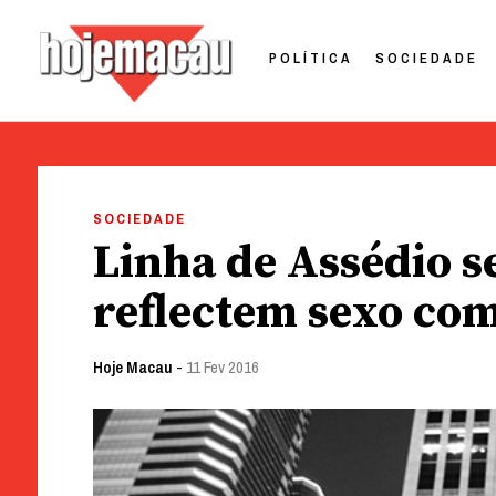
POLÍTICA
SOCIEDADE
Hoje Macau
Jornal em Língua Portuguesa
Skip
to
SOCIEDADE
content
Linha de Assédio s
reflectem sexo co
Hoje Macau
-
11 Fev 2016