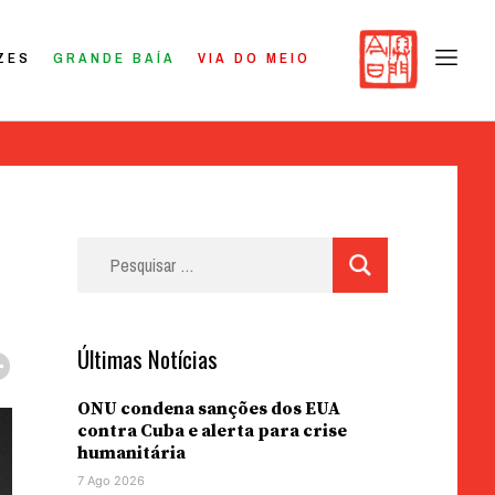
ZES
GRANDE BAÍA
VIA DO MEIO
Pesquisar
por:
Últimas Notícias
ONU condena sanções dos EUA
contra Cuba e alerta para crise
humanitária
7 Ago 2026