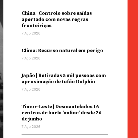
China | Controlo sobre saídas
apertado com novas regras
fronteiriças
7 Ago 2026
Clima: Recurso natural em perigo
7 Ago 2026
Japão | Retiradas 5 mil pessoas com
aproximação de tufão Dolphin
7 Ago 2026
Timor-Leste | Desmantelados 16
centros de burla ‘online’ desde 26
de junho
7 Ago 2026