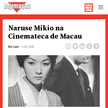
Hoje Macau
Jornal em Língua Portuguesa
Skip
Naruse Mikio na
to
content
Cinemateca de Macau
-
Boi Luxo
1 Dez 2015