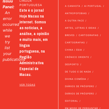
Issuu
LÍNGUA
PORTUGUESA
Panel:
A CANHOTA
AI PORTUGAL
Este é o jornal
An
ANTROPOFOBIAS
Hoje Macau na
error
internet. Somos
A OUTRA FACE
occurred
as notícias, a
ARTES, LETRAS E IDEIAS
while
análise, a opinião
we
BREVES
CARTOGRAFIAS
e muito mais, em
try
CARTOGRAFIAS
língua
list
portuguesa, na
CHINA / ÁSIA
your
Região
CRÓNICO ORIENTE
publications
Administrativa
DESPORTO
Especial de
DE TUDO E DE NADA
Macau.
DIVINA COMÉDIA
VER TODAS
DIÁRIOS DE PRÓSPERO
DIÁRIOS DE PRÓSPERO
EDITORIAL
EM MODO DE PERGUNTAR