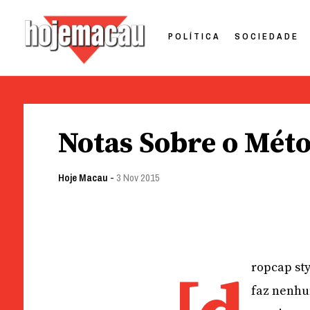
POLÍTICA
SOCIEDADE
Hoje Macau
Jornal em Língua Portuguesa
Skip
to
Notas Sobre o Méto
content
Hoje Macau
-
3 Nov 2015
ropcap sty
faz nenhu