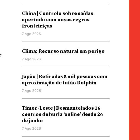
China | Controlo sobre saídas
apertado com novas regras
fronteiriças
7 Ago 2026
Clima: Recurso natural em perigo
r
7 Ago 2026
Japão | Retiradas 5 mil pessoas com
aproximação de tufão Dolphin
7 Ago 2026
Timor-Leste | Desmantelados 16
centros de burla ‘online’ desde 26
de junho
7 Ago 2026