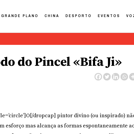
GRANDE PLANO
CHINA
DESPORTO
EVENTOS
VO
do do Pincel «Bifa Ji»
le=’circle’]O[/dropcap] pintor divino (ou inspirado) nã
m esforço mas alcança as formas espontaneamente a