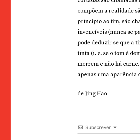
cortadas são chamadas 
compõem a realidade são
princípio ao fim, são c
invencíveis (nunca se p
pode deduzir-se que a t
tinta (i. e. se o tom é d
morrem e não há carne. 
apenas uma aparência d
de Jing Hao
Subscrever