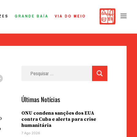
ZES
GRANDE BAÍA
VIA DO MEIO
Pesquisar
por:
Últimas Notícias
ONU condena sanções dos EUA
o
contra Cuba e alerta para crise
humanitária
o
7 Ago 2026