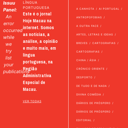
Issuu
LÍNGUA
PORTUGUESA
Panel:
A CANHOTA
AI PORTUGAL
Este é o jornal
An
ANTROPOFOBIAS
Hoje Macau na
error
internet. Somos
A OUTRA FACE
occurred
as notícias, a
ARTES, LETRAS E IDEIAS
while
análise, a opinião
we
BREVES
CARTOGRAFIAS
e muito mais, em
try
CARTOGRAFIAS
língua
list
portuguesa, na
CHINA / ÁSIA
your
Região
CRÓNICO ORIENTE
publications
Administrativa
DESPORTO
Especial de
DE TUDO E DE NADA
Macau.
DIVINA COMÉDIA
VER TODAS
DIÁRIOS DE PRÓSPERO
DIÁRIOS DE PRÓSPERO
EDITORIAL