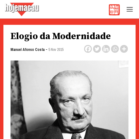
Hoje Macau
Jornal em Língua Portuguesa
Skip
Elogio da Modernidade
to
content
-
Manuel Afonso Costa
5 Nov 2015