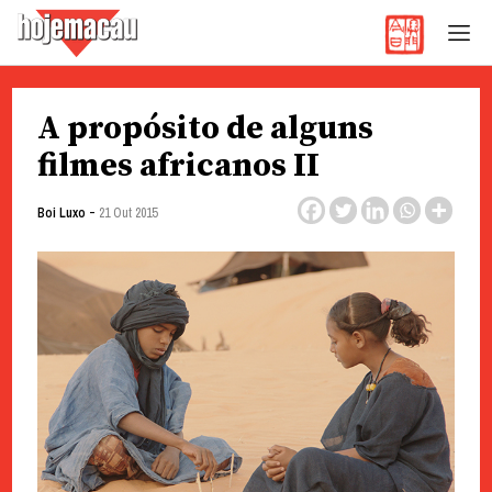
Hoje Macau
Jornal em Língua Portuguesa
Skip
A propósito de alguns
to
content
filmes africanos II
-
Boi Luxo
21 Out 2015