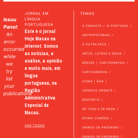
JORNAL EM
TEMAS
Issuu
LÍNGUA
PORTUGUESA
Panel:
A CANHOTA
AI PORTUGAL
Este é o jornal
An
ANTROPOFOBIAS
Hoje Macau na
error
internet. Somos
A OUTRA FACE
occurred
as notícias, a
ARTES, LETRAS E IDEIAS
while
análise, a opinião
we
BREVES
CARTOGRAFIAS
e muito mais, em
try
CARTOGRAFIAS
língua
list
portuguesa, na
CHINA / ÁSIA
your
Região
CRÓNICO ORIENTE
publications
Administrativa
DESPORTO
Especial de
DE TUDO E DE NADA
Macau.
DIVINA COMÉDIA
VER TODAS
DIÁRIOS DE PRÓSPERO
DIÁRIOS DE PRÓSPERO