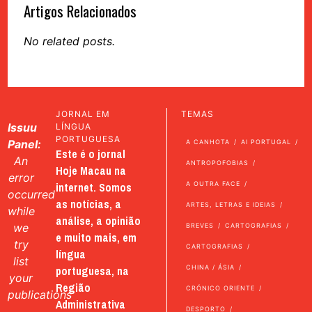
Artigos Relacionados
No related posts.
JORNAL EM
TEMAS
Issuu
LÍNGUA
PORTUGUESA
Panel:
A CANHOTA
AI PORTUGAL
Este é o jornal
An
ANTROPOFOBIAS
Hoje Macau na
error
internet. Somos
A OUTRA FACE
occurred
as notícias, a
ARTES, LETRAS E IDEIAS
while
análise, a opinião
we
BREVES
CARTOGRAFIAS
e muito mais, em
try
CARTOGRAFIAS
língua
list
portuguesa, na
CHINA / ÁSIA
your
Região
CRÓNICO ORIENTE
publications
Administrativa
DESPORTO