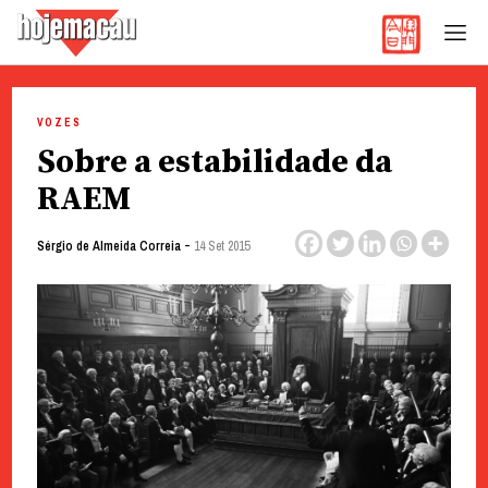
Hoje Macau
Jornal em Língua Portuguesa
Skip
to
VOZES
content
Sobre a estabilidade da
RAEM
-
Sérgio de Almeida Correia
14 Set 2015