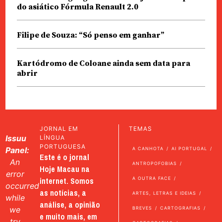
do asiático Fórmula Renault 2.0
Filipe de Souza: “Só penso em ganhar”
Kartódromo de Coloane ainda sem data para
abrir
JORNAL EM
TEMAS
Issuu
LÍNGUA
PORTUGUESA
Panel:
A CANHOTA
AI PORTUGAL
Este é o jornal
An
ANTROPOFOBIAS
Hoje Macau na
error
internet. Somos
A OUTRA FACE
occurred
as notícias, a
ARTES, LETRAS E IDEIAS
while
análise, a opinião
we
BREVES
CARTOGRAFIAS
e muito mais, em
try