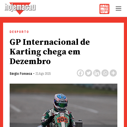
Hoje Macau
Jornal em Língua Portuguesa
Skip
to
DESPORTO
content
GP Internacional de
Karting chega em
Dezembro
-
Sérgio Fonseca
21 Ago 2015