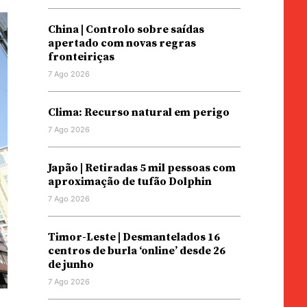
China | Controlo sobre saídas
apertado com novas regras
fronteiriças
7 Ago 2026
Clima: Recurso natural em perigo
7 Ago 2026
Japão | Retiradas 5 mil pessoas com
aproximação de tufão Dolphin
7 Ago 2026
Timor-Leste | Desmantelados 16
centros de burla ‘online’ desde 26
de junho
7 Ago 2026