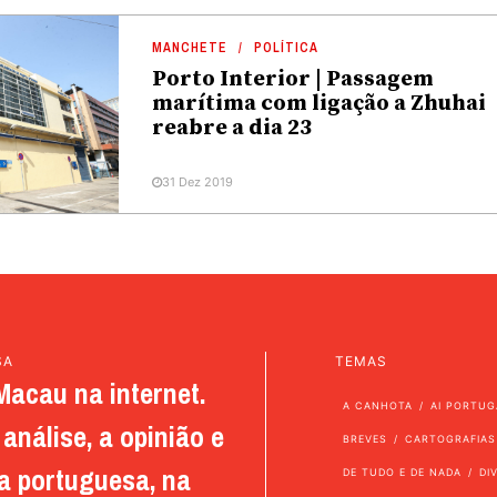
MANCHETE
POLÍTICA
Porto Interior | Passagem
marítima com ligação a Zhuhai
reabre a dia 23
31 Dez 2019
SA
TEMAS
Macau na internet.
A CANHOTA
AI PORTUG
análise, a opinião e
BREVES
CARTOGRAFIAS
a portuguesa, na
DE TUDO E DE NADA
DI