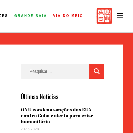
ZES
GRANDE BAÍA
VIA DO MEIO
Pesquisar
por:
Últimas Notícias
ONU condena sanções dos EUA
contra Cuba e alerta para crise
humanitária
7 Ago 2026