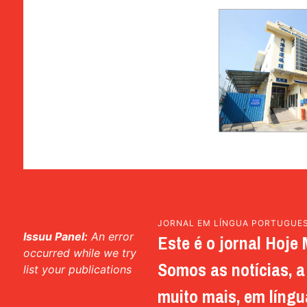
JORNAL EM LÍNGUA PORTUGUE
Issuu Panel:
An error
Este é o jornal Hoje 
occurred while we try
Somos as notícias, a 
list your publications
muito mais, em língu