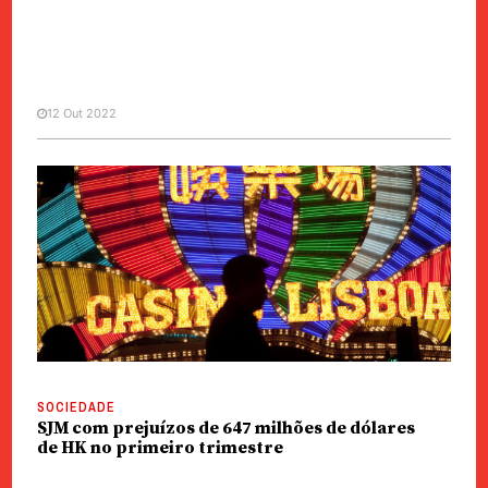
12 Out 2022
GRANDE PLANO
MANCHETE
SJM | Com a subida de Daisy Ho,
qual será o papel de Angela
Leong no sector?
SOCIEDADE
SJM com prejuízos de 647 milhões de dólares
de HK no primeiro trimestre