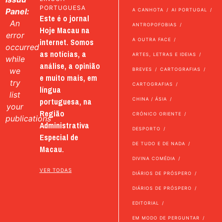
PORTUGUESA
Panel:
A CANHOTA
AI PORTUGAL
Este é o jornal
An
ANTROPOFOBIAS
Hoje Macau na
error
internet. Somos
A OUTRA FACE
occurred
as notícias, a
ARTES, LETRAS E IDEIAS
while
análise, a opinião
we
BREVES
CARTOGRAFIAS
e muito mais, em
try
CARTOGRAFIAS
língua
list
portuguesa, na
CHINA / ÁSIA
your
Região
CRÓNICO ORIENTE
publications
Administrativa
DESPORTO
Especial de
DE TUDO E DE NADA
Macau.
DIVINA COMÉDIA
VER TODAS
DIÁRIOS DE PRÓSPERO
DIÁRIOS DE PRÓSPERO
EDITORIAL
EM MODO DE PERGUNTAR