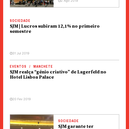
2 Ago 2019
SOCIEDADE
SJM | Lucros subiram 12,1% no primeiro
semestre
31 Jul 2019
EVENTOS
MANCHETE
SJM realça “génio criativo” de Lagerfeld no
Hotel Lisboa Palace
20 Fev 2019
SOCIEDADE
SJM garante ter