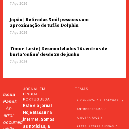
7 Ago 2026
Japão | Retiradas 5 mil pessoas com
aproximação de tufão Dolphin
7 Ago 2026
Timor-Leste | Desmantelados 16 centros de
burla ‘online’ desde 26 de junho
7 Ago 2026
JORNAL EM
TEMAS
Issuu
LÍNGUA
PORTUGUESA
Panel:
A CANHOTA
AI PORTUGAL
Este é o jornal
An
ANTROPOFOBIAS
Hoje Macau na
error
internet. Somos
A OUTRA FACE
occurred
as notícias, a
ARTES, LETRAS E IDEIAS