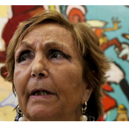
o para a National Gallery em
meira vez