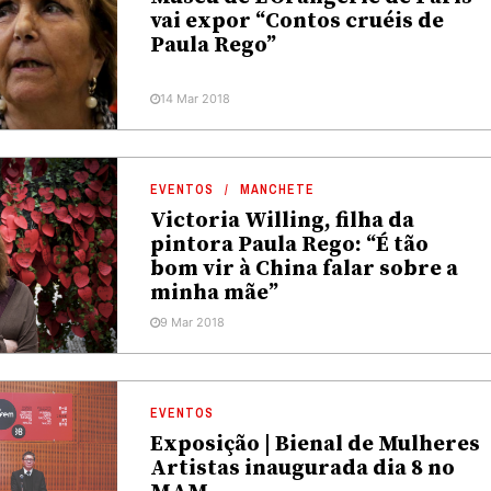
vai expor “Contos cruéis de
Paula Rego”
14 Mar 2018
EVENTOS
MANCHETE
Victoria Willing, filha da
pintora Paula Rego: “É tão
bom vir à China falar sobre a
minha mãe”
9 Mar 2018
EVENTOS
Exposição | Bienal de Mulheres
Artistas inaugurada dia 8 no