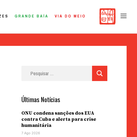
ZES
GRANDE BAÍA
VIA DO MEIO
Pesquisar
por:
Últimas Notícias
ONU condena sanções dos EUA
contra Cuba e alerta para crise
humanitária
7 Ago 2026