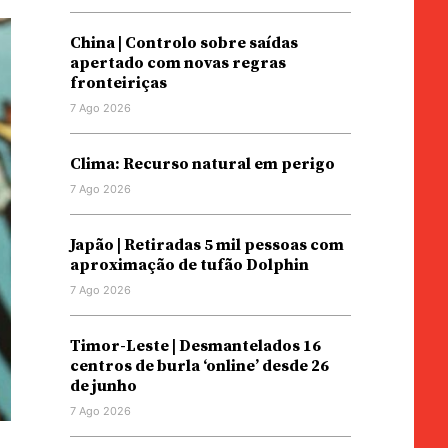
China | Controlo sobre saídas
apertado com novas regras
fronteiriças
7 Ago 2026
Clima: Recurso natural em perigo
7 Ago 2026
Japão | Retiradas 5 mil pessoas com
aproximação de tufão Dolphin
7 Ago 2026
Timor-Leste | Desmantelados 16
centros de burla ‘online’ desde 26
de junho
7 Ago 2026