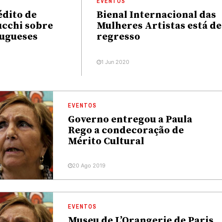
EVENTOS
édito de
Bienal Internacional das
cchi sobre
Mulheres Artistas está de
tugueses
regresso
1 Jun 2020
EVENTOS
Governo entregou a Paula
Rego a condecoração de
Mérito Cultural
20 Ago 2019
EVENTOS
Museu de L’Orangerie de Paris