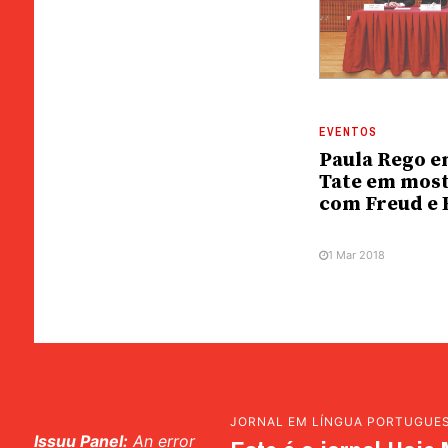
EVENTOS
Paula Rego e
Tate em most
com Freud e
1 Mar 2018
JORNAL EM LÍNGUA PORTUGUE
Issuu Panel:
An error