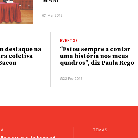
MAM
1 Mar 2018
EVENTOS
m destaque na
“Estou sempre a contar
ra coletiva
uma história nos meus
 Bacon
quadros”, diz Paula Rego
22 Fev 2018
SA
TEMAS