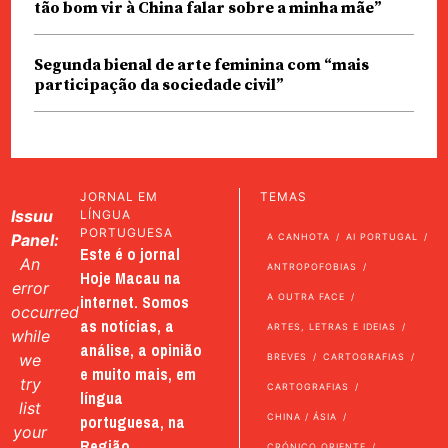
tão bom vir à China falar sobre a minha mãe”
Segunda bienal de arte feminina com “mais
participação da sociedade civil”
JORNAL EM
TEMAS
Issuu
LÍNGUA
PORTUGUESA
Panel:
A CANHOTA
AI PORTUGAL
Este é o jornal
An
ANTROPOFOBIAS
Hoje Macau na
error
internet. Somos
A OUTRA FACE
occurred
as notícias, a
ARTES, LETRAS E IDEIAS
while
análise, a opinião
we
BREVES
CARTOGRAFIAS
e muito mais, em
try
CARTOGRAFIAS
língua
list
portuguesa, na
CHINA / ÁSIA
your
Região
CRÓNICO ORIENTE