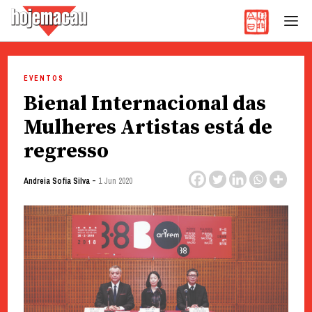
Hoje Macau
Jornal em Língua Portuguesa
Skip
to
EVENTOS
content
Bienal Internacional das
Mulheres Artistas está de
regresso
-
Andreia Sofia Silva
1 Jun 2020