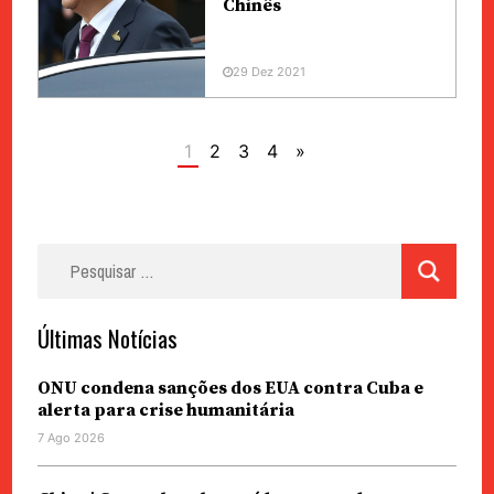
Chinês
29 Dez 2021
1
2
3
4
»
Pesquisar
por:
Últimas Notícias
ONU condena sanções dos EUA contra Cuba e
alerta para crise humanitária
7 Ago 2026