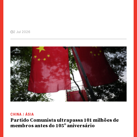
2 Jul 2026
MANCHETE
POLÍTICA
PCC | Xi exige integração de
Macau no desenvolvimento
nacional
CHINA / ÁSIA
Partido Comunista ultrapassa 101 milhões de
membros antes do 105º aniversário