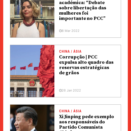
académica: “Debate
sobre libertação das
mulheres foi
importante no PCC”
8 Mar 2022
CHINA / ÁSIA
Corrupção | PCC
expulsa alto quadro das
reservas estratégicas
de grãos
26 Jan 2022
CHINA / ÁSIA
Xi Jinping pede exemplo
aos responsáveis do
Partido Comunista