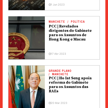
1 Jun 2023
MANCHETE
POLÍTICA
PCC | Revelados
dirigentes do Gabinete
para os Assuntos de
Hong Kong e Macau
17 Abr 2023
GRANDE PLANO
MANCHETE
PCC | Ho Iat Seng apoia
reforma do Gabinete
para os Assuntos das
RAEs
20 Mar 2023