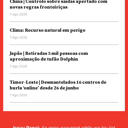
China | Controlo sobre saídas apertado com
novas regras fronteiriças
7 Ago 2026
Clima: Recurso natural em perigo
7 Ago 2026
Japão | Retiradas 5 mil pessoas com
aproximação de tufão Dolphin
7 Ago 2026
Timor-Leste | Desmantelados 16 centros de
burla ‘online’ desde 26 de junho
7 Ago 2026
Issuu Panel:
An error occurred while we try list