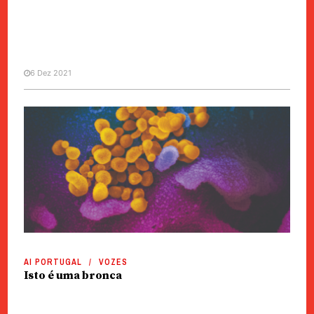
6 Dez 2021
CHINA / ÁSIA
Covid-19 | Tailândia regista
primeiro caso de variante
Ómicron
AI PORTUGAL
VOZES
Isto é uma bronca