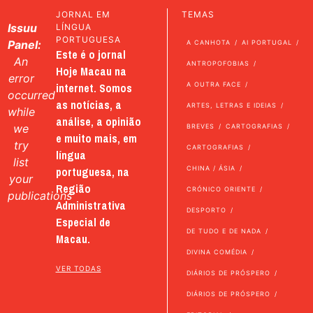
JORNAL EM
TEMAS
Issuu
LÍNGUA
PORTUGUESA
Panel:
A CANHOTA
AI PORTUGAL
Este é o jornal
An
ANTROPOFOBIAS
Hoje Macau na
error
internet. Somos
A OUTRA FACE
occurred
as notícias, a
ARTES, LETRAS E IDEIAS
while
análise, a opinião
we
BREVES
CARTOGRAFIAS
e muito mais, em
try
CARTOGRAFIAS
língua
list
portuguesa, na
CHINA / ÁSIA
your
Região
CRÓNICO ORIENTE
publications
Administrativa
DESPORTO
Especial de
DE TUDO E DE NADA
Macau.
DIVINA COMÉDIA
VER TODAS
DIÁRIOS DE PRÓSPERO
DIÁRIOS DE PRÓSPERO