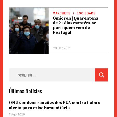
MANCHETE
SOCIEDADE
Ómicron | Quarentena
de 21 dias mantém-se
para quem vem de
Portugal
3 Dez 2021
Pesquisar
por:
Últimas Notícias
ONU condena sanções dos EUA contra Cuba e
alerta para crise humanitária
7 Ago 2026