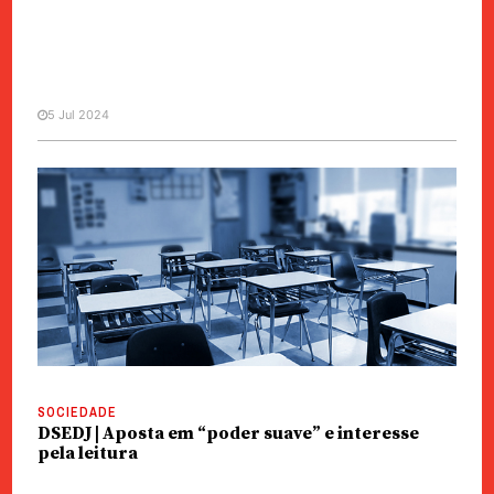
5 Jul 2024
MANCHETE
POLÍTICA
Nacionalismo | Professores
proibidos de prejudicar a
imagem do país
SOCIEDADE
DSEDJ | Aposta em “poder suave” e interesse
pela leitura