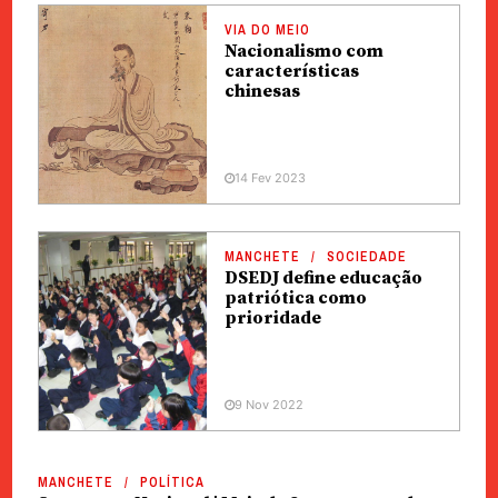
VIA DO MEIO
Nacionalismo com
características
chinesas
14 Fev 2023
MANCHETE
SOCIEDADE
DSEDJ define educação
patriótica como
prioridade
9 Nov 2022
MANCHETE
POLÍTICA