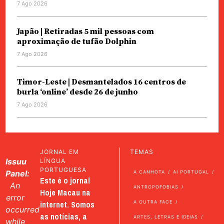
7 Ago 2026
Japão | Retiradas 5 mil pessoas com
aproximação de tufão Dolphin
7 Ago 2026
Timor-Leste | Desmantelados 16 centros de
burla ‘online’ desde 26 de junho
7 Ago 2026
JORNAL EM
TEMAS
Issuu
LÍNGUA
PORTUGUESA
Panel:
A CANHOTA
AI PORTUGAL
Este é o jornal
An
ANTROPOFOBIAS
Hoje Macau na
error
internet. Somos
A OUTRA FACE
occurred
as notícias, a
ARTES, LETRAS E IDEIAS
while