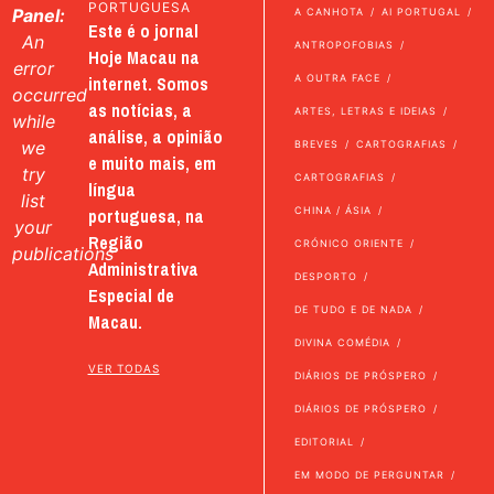
PORTUGUESA
Panel:
A CANHOTA
AI PORTUGAL
Este é o jornal
An
ANTROPOFOBIAS
Hoje Macau na
error
internet. Somos
A OUTRA FACE
occurred
as notícias, a
ARTES, LETRAS E IDEIAS
while
análise, a opinião
we
BREVES
CARTOGRAFIAS
e muito mais, em
try
CARTOGRAFIAS
língua
list
portuguesa, na
CHINA / ÁSIA
your
Região
CRÓNICO ORIENTE
publications
Administrativa
DESPORTO
Especial de
DE TUDO E DE NADA
Macau.
DIVINA COMÉDIA
VER TODAS
DIÁRIOS DE PRÓSPERO
DIÁRIOS DE PRÓSPERO
EDITORIAL
EM MODO DE PERGUNTAR