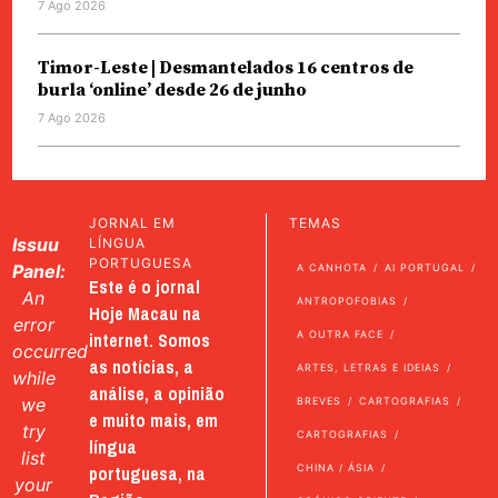
7 Ago 2026
Timor-Leste | Desmantelados 16 centros de
burla ‘online’ desde 26 de junho
7 Ago 2026
JORNAL EM
TEMAS
Issuu
LÍNGUA
PORTUGUESA
Panel:
A CANHOTA
AI PORTUGAL
Este é o jornal
An
ANTROPOFOBIAS
Hoje Macau na
error
internet. Somos
A OUTRA FACE
occurred
as notícias, a
ARTES, LETRAS E IDEIAS
while
análise, a opinião
we
BREVES
CARTOGRAFIAS
e muito mais, em
try
CARTOGRAFIAS
língua
list
portuguesa, na
CHINA / ÁSIA
your