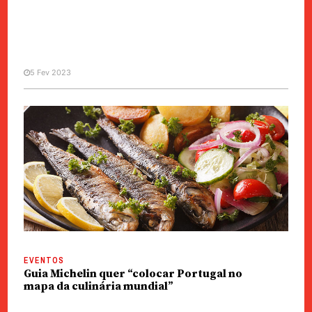
5 Fev 2023
CHINA / ÁSIA
Turistas de Hong Kong
descobrem cozinha portuguesa à
boleia de falso prato nacional
EVENTOS
Guia Michelin quer “colocar Portugal no
mapa da culinária mundial”