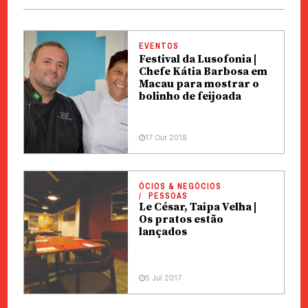
EVENTOS
Festival da Lusofonia |
Chefe Kátia Barbosa em
Macau para mostrar o
bolinho de feijoada
17 Out 2018
ÓCIOS & NEGÓCIOS
PESSOAS
Le César, Taipa Velha |
Os pratos estão
lançados
5 Jul 2017