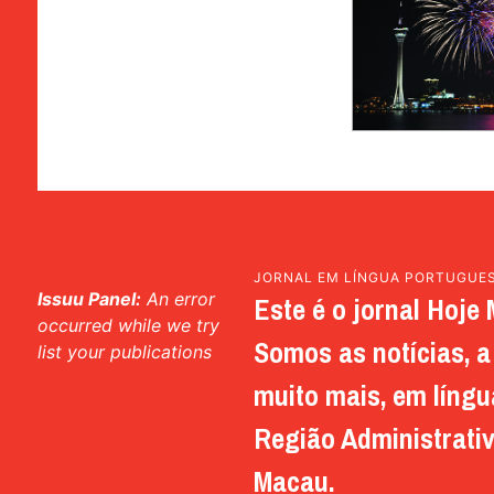
JORNAL EM LÍNGUA PORTUGUE
Issuu Panel:
An error
Este é o jornal Hoje 
occurred while we try
Somos as notícias, a 
list your publications
muito mais, em língu
Região Administrativ
Macau.