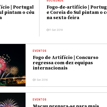
SOCIEDADE
ício | Portugal
Fogo-de-artifício | Portug
ul pintam o céu
e Coreia do Sul pintam o 
a
na sexta-feira
11 Set 2019
EVENTOS
Fogo de Artifício | Concurso
regressa com dez equipas
internacionais
1 Set 2016
EVENTOS
Macau prepara-se para mais