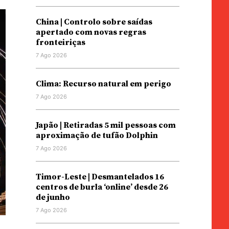
China | Controlo sobre saídas
apertado com novas regras
fronteiriças
7 Ago 2026
Clima: Recurso natural em perigo
7 Ago 2026
Japão | Retiradas 5 mil pessoas com
aproximação de tufão Dolphin
7 Ago 2026
Timor-Leste | Desmantelados 16
centros de burla ‘online’ desde 26
de junho
7 Ago 2026