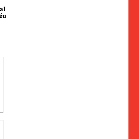
al
céu