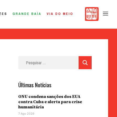
ZES
GRANDE BAÍA
VIA DO MEIO
Pesquisar
por:
Últimas Notícias
ONU condena sanções dos EUA
contra Cuba e alerta para crise
humanitária
7 Ago 2026