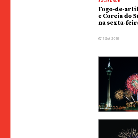
SOCIEDADE
Fogo-de-artif
e Coreia do S
na sexta-feir
11 Set 2019