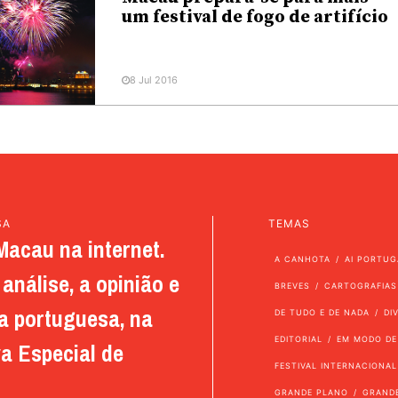
um festival de fogo de artifício
8 Jul 2016
SA
TEMAS
Macau na internet.
A CANHOTA
AI PORTUG
análise, a opinião e
BREVES
CARTOGRAFIAS
a portuguesa, na
DE TUDO E DE NADA
DI
EDITORIAL
EM MODO DE
a Especial de
FESTIVAL INTERNACIONAL
GRANDE PLANO
GRAND