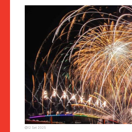
EVENTOS
Fogo de artifício | Equipas
actuam amanhã
12 Set 2025