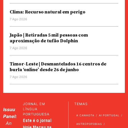
Clima: Recurso natural em perigo
7 Ago 2026
Japão | Retiradas 5 mil pessoas com
aproximação de tufão Dolphin
7 Ago 2026
Timor-Leste | Desmantelados 16 centros de
burla ‘online’ desde 26 de junho
7 Ago 2026
JORNAL EM
TEMAS
Issuu
LÍNGUA
PORTUGUESA
Panel:
A CANHOTA
AI PORTUGAL
Este é o jornal
An
ANTROPOFOBIAS
Hoje Macau na