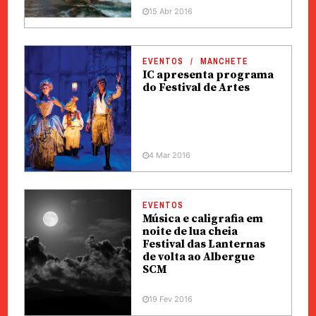
15 Abr 2016
EVENTOS
MANCHETE
IC apresenta programa
do Festival de Artes
4 Mar 2016
EVENTOS
Música e caligrafia em
noite de lua cheia
Festival das Lanternas
de volta ao Albergue
SCM
19 Fev 2016