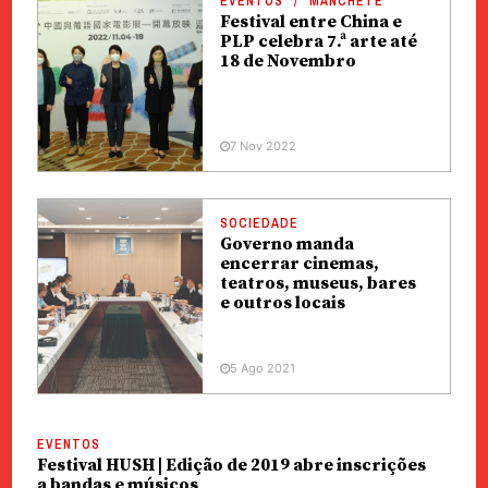
EVENTOS
MANCHETE
Festival entre China e
PLP celebra 7.ª arte até
18 de Novembro
7 Nov 2022
SOCIEDADE
Governo manda
encerrar cinemas,
teatros, museus, bares
e outros locais
5 Ago 2021
EVENTOS
Festival HUSH | Edição de 2019 abre inscrições
a bandas e músicos