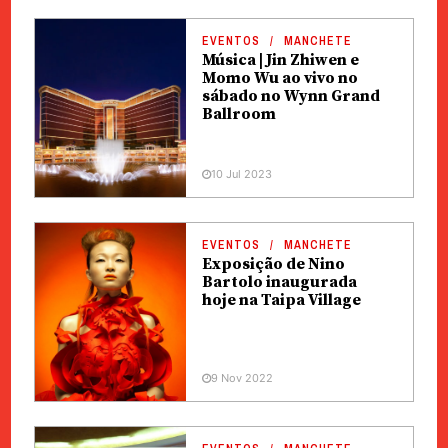
EVENTOS
MANCHETE
Música | Jin Zhiwen e
Momo Wu ao vivo no
sábado no Wynn Grand
Ballroom
10 Jul 2023
EVENTOS
MANCHETE
Exposição de Nino
Bartolo inaugurada
hoje na Taipa Village
9 Nov 2022