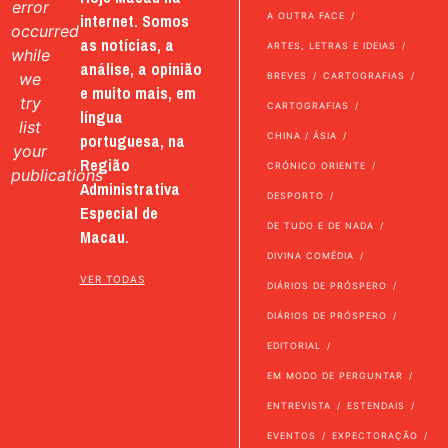
error
internet. Somos
A OUTRA FACE
occurred
as notícias, a
ARTES, LETRAS E IDEIAS
while
análise, a opinião
we
BREVES
CARTOGRAFIAS
e muito mais, em
try
CARTOGRAFIAS
língua
list
portuguesa, na
CHINA / ÁSIA
your
Região
CRÓNICO ORIENTE
publications
Administrativa
DESPORTO
Especial de
DE TUDO E DE NADA
Macau.
DIVINA COMÉDIA
VER TODAS
DIÁRIOS DE PRÓSPERO
DIÁRIOS DE PRÓSPERO
EDITORIAL
EM MODO DE PERGUNTAR
ENTREVISTA
ESTENDAIS
EVENTOS
EXPECTORAÇÃO