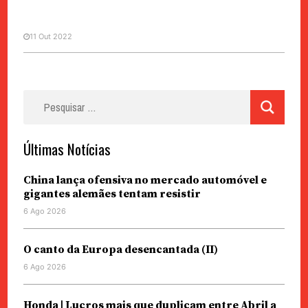
11 Out 2022
Pesquisar
VOZES
por:
Efeito dominó
Últimas Notícias
China lança ofensiva no mercado automóvel e
gigantes alemães tentam resistir
6 Ago 2026
O canto da Europa desencantada (II)
6 Ago 2026
Honda | Lucros mais que duplicam entre Abril a