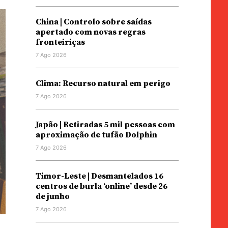
China | Controlo sobre saídas
apertado com novas regras
fronteiriças
7 Ago 2026
Clima: Recurso natural em perigo
7 Ago 2026
Japão | Retiradas 5 mil pessoas com
aproximação de tufão Dolphin
7 Ago 2026
Timor-Leste | Desmantelados 16
centros de burla ‘online’ desde 26
de junho
7 Ago 2026