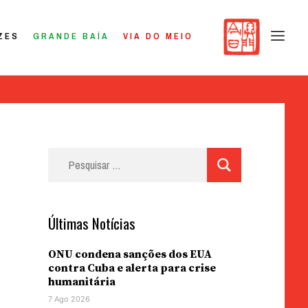
ZES
GRANDE BAÍA
VIA DO MEIO
Pesquisar
por:
Últimas Notícias
ONU condena sanções dos EUA
contra Cuba e alerta para crise
humanitária
7 Ago 2026