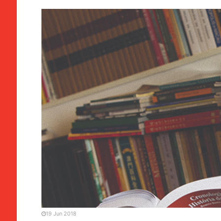
MANCHETE
SOCIEDADE
Manuais de História | Beat
“descontextualização ino
19 Jun 2018