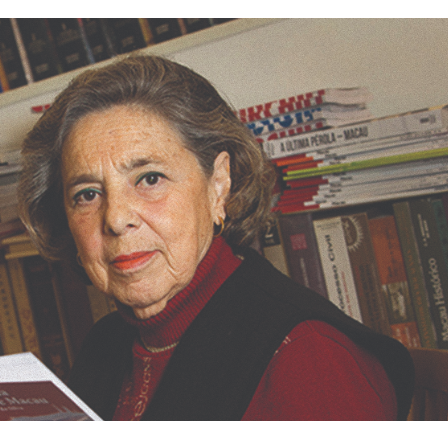
riz Basto da Silva critica
portuna”