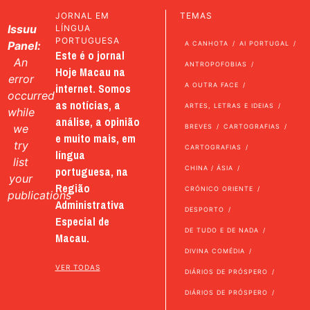
JORNAL EM
TEMAS
Issuu
LÍNGUA
PORTUGUESA
Panel:
A CANHOTA
AI PORTUGAL
Este é o jornal
An
ANTROPOFOBIAS
Hoje Macau na
error
internet. Somos
A OUTRA FACE
occurred
as notícias, a
ARTES, LETRAS E IDEIAS
while
análise, a opinião
we
BREVES
CARTOGRAFIAS
e muito mais, em
try
CARTOGRAFIAS
língua
list
portuguesa, na
CHINA / ÁSIA
your
Região
CRÓNICO ORIENTE
publications
Administrativa
DESPORTO
Especial de
DE TUDO E DE NADA
Macau.
DIVINA COMÉDIA
VER TODAS
DIÁRIOS DE PRÓSPERO
DIÁRIOS DE PRÓSPERO