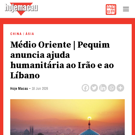
Hoje Macau
Jornal em Língua Portuguesa
Skip
to
CHINA / ÁSIA
content
Médio Oriente | Pequim
anuncia ajuda
humanitária ao Irão e ao
Líbano
-
Hoje Macau
18 Jun 2026