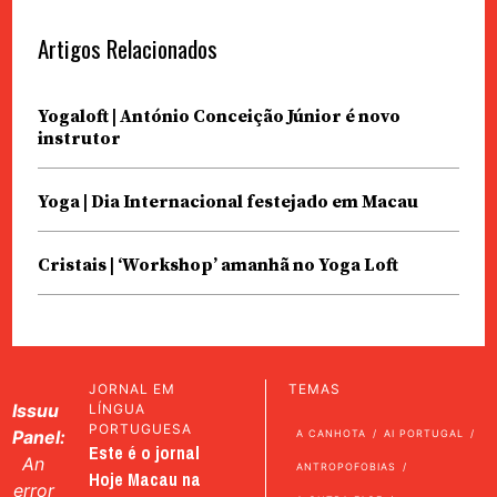
Artigos Relacionados
Yogaloft | António Conceição Júnior é novo
instrutor
Yoga | Dia Internacional festejado em Macau
Cristais | ‘Workshop’ amanhã no Yoga Loft
JORNAL EM
TEMAS
Issuu
LÍNGUA
PORTUGUESA
Panel:
A CANHOTA
AI PORTUGAL
Este é o jornal
An
ANTROPOFOBIAS
Hoje Macau na
error