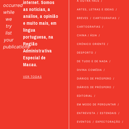
internet. Somos
A OUTRA FACE
occurred
as notícias, a
ARTES, LETRAS E IDEIAS
while
análise, a opinião
we
BREVES
CARTOGRAFIAS
e muito mais, em
try
CARTOGRAFIAS
língua
list
portuguesa, na
CHINA / ÁSIA
your
Região
CRÓNICO ORIENTE
publications
Administrativa
DESPORTO
Especial de
DE TUDO E DE NADA
Macau.
DIVINA COMÉDIA
VER TODAS
DIÁRIOS DE PRÓSPERO
DIÁRIOS DE PRÓSPERO
EDITORIAL
EM MODO DE PERGUNTAR
ENTREVISTA
ESTENDAIS
EVENTOS
EXPECTORAÇÃO