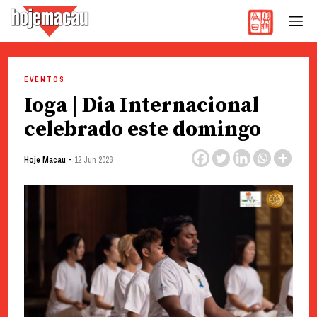
Hoje Macau
Jornal em Língua Portuguesa
Skip
to
EVENTOS
content
Ioga | Dia Internacional
celebrado este domingo
-
Hoje Macau
12 Jun 2026