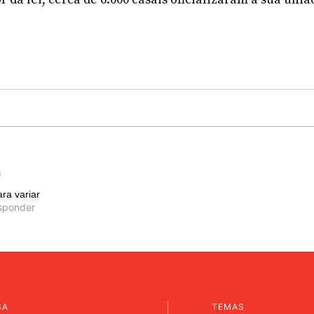
6
ra variar
sponder
SA
TEMAS