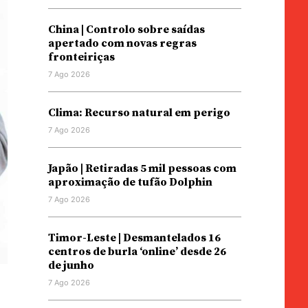
China | Controlo sobre saídas
apertado com novas regras
fronteiriças
7 Ago 2026
Clima: Recurso natural em perigo
7 Ago 2026
Japão | Retiradas 5 mil pessoas com
aproximação de tufão Dolphin
7 Ago 2026
Timor-Leste | Desmantelados 16
centros de burla ‘online’ desde 26
de junho
7 Ago 2026