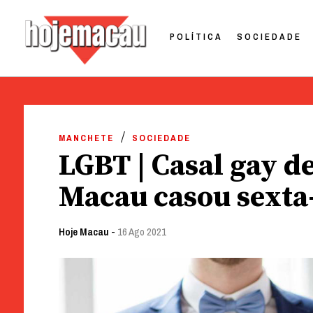
POLÍTICA
SOCIEDADE
Hoje Macau
Jornal em Língua Portuguesa
Skip
to
MANCHETE
SOCIEDADE
content
LGBT | Casal gay d
Macau casou sexta-
Hoje Macau
-
16 Ago 2021