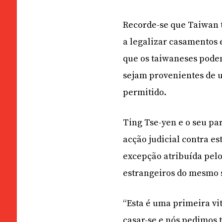
Recorde-se que Taiwan t
a legalizar casamentos 
que os taiwaneses pode
sejam provenientes de
permitido.
Ting Tse-yen e o seu pa
acção judicial contra e
excepção atribuída pelo 
estrangeiros do mesmo 
“Esta é uma primeira vi
casar-se e nós pedimos t