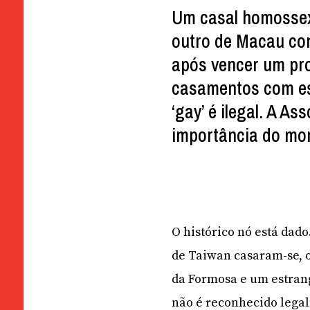
Um casal homossex
outro de Macau con
após vencer um pro
casamentos com es
‘gay’ é ilegal. A A
importância do mom
O histórico nó está dad
de Taiwan casaram-se, 
da Formosa e um estrang
não é reconhecido legal