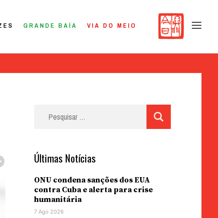
ZES
GRANDE BAÍA
VIA DO MEIO
Pesquisar
por:
Últimas Notícias
ONU condena sanções dos EUA
contra Cuba e alerta para crise
humanitária
7 Ago 2026