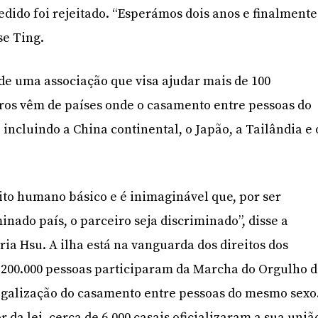
edido foi rejeitado. “Esperámos dois anos e finalmente
se Ting.
 de uma associação que visa ajudar mais de 100
ros vêm de países onde o casamento entre pessoas do
incluindo a China continental, o Japão, a Tailândia e 
to humano básico e é inimaginável que, por ser
nado país, o parceiro seja discriminado”, disse a
ria Hsu. A ilha está na vanguarda dos direitos dos
 200.000 pessoas participaram da Marcha do Orgulho 
egalização do casamento entre pessoas do mesmo sexo
 da lei, cerca de 6.000 casais oficializaram a sua uniã