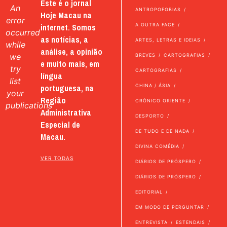
Este é o jornal
An
ANTROPOFOBIAS
Hoje Macau na
error
internet. Somos
A OUTRA FACE
occurred
as notícias, a
ARTES, LETRAS E IDEIAS
while
análise, a opinião
we
BREVES
CARTOGRAFIAS
e muito mais, em
try
CARTOGRAFIAS
língua
list
portuguesa, na
CHINA / ÁSIA
your
Região
CRÓNICO ORIENTE
publications
Administrativa
DESPORTO
Especial de
DE TUDO E DE NADA
Macau.
DIVINA COMÉDIA
VER TODAS
DIÁRIOS DE PRÓSPERO
DIÁRIOS DE PRÓSPERO
EDITORIAL
EM MODO DE PERGUNTAR
ENTREVISTA
ESTENDAIS