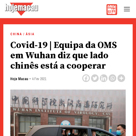
Hoje Macau
Jornal em Língua Portuguesa
Skip
to
CHINA / ÁSIA
content
Covid-19 | Equipa da OMS
em Wuhan diz que lado
chinês está a cooperar
-
Hoje Macau
4 Fev 2021