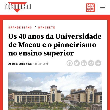
Hoje Macau
Jornal em Língua Portuguesa
Skip
to
GRANDE PLANO
MANCHETE
content
Os 40 anos da Universidade
de Macau e o pioneirismo
no ensino superior
-
Andreia Sofia Silva
15 Jan 2021