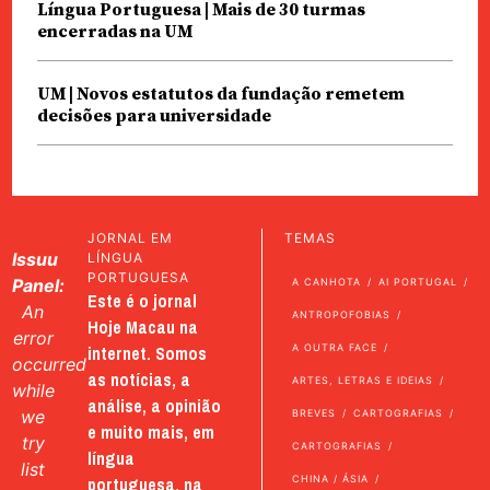
Língua Portuguesa | Mais de 30 turmas
encerradas na UM
UM | Novos estatutos da fundação remetem
decisões para universidade
JORNAL EM
TEMAS
Issuu
LÍNGUA
PORTUGUESA
Panel:
A CANHOTA
AI PORTUGAL
Este é o jornal
An
ANTROPOFOBIAS
Hoje Macau na
error
internet. Somos
A OUTRA FACE
occurred
as notícias, a
ARTES, LETRAS E IDEIAS
while
análise, a opinião
we
BREVES
CARTOGRAFIAS
e muito mais, em
try
CARTOGRAFIAS
língua
list
portuguesa, na
CHINA / ÁSIA