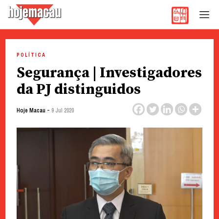
Hoje Macau
Jornal em Língua Portuguesa
Skip
to
POLÍTICA
content
Segurança | Investigadores
da PJ distinguidos
-
Hoje Macau
9 Jul 2020