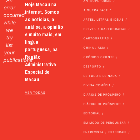
An
ANTROPOFOBIAS
Hoje Macau na
error
internet. Somos
A OUTRA FACE
occurred
as notícias, a
ARTES, LETRAS E IDEIAS
while
análise, a opinião
we
BREVES
CARTOGRAFIAS
e muito mais, em
try
CARTOGRAFIAS
língua
list
portuguesa, na
CHINA / ÁSIA
your
Região
CRÓNICO ORIENTE
publications
Administrativa
DESPORTO
Especial de
DE TUDO E DE NADA
Macau.
DIVINA COMÉDIA
VER TODAS
DIÁRIOS DE PRÓSPERO
DIÁRIOS DE PRÓSPERO
EDITORIAL
EM MODO DE PERGUNTAR
ENTREVISTA
ESTENDAIS